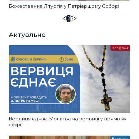
Божественна Літургія у Патріаршому Соборі
1
2
3
Актуальне
8 серпня
Вервиця єднає. Молитва на вервиці у прямому
ефірі
8 серпня