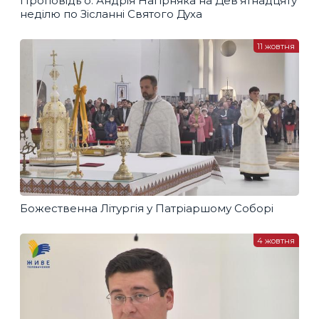
Проповідь о. Андрія Нагірняка на Дев’ятнадцяту
неділю по Зісланні Святого Духа
11 жовтня
Божественна Літургія у Патріаршому Соборі
4 жовтня