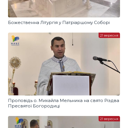
Божественна Літургія у Патріаршому Соборі
21 вересня
Проповідь о. Михайла Мельника на свято Різдва
Пресвятої Богородиці
21 вересня