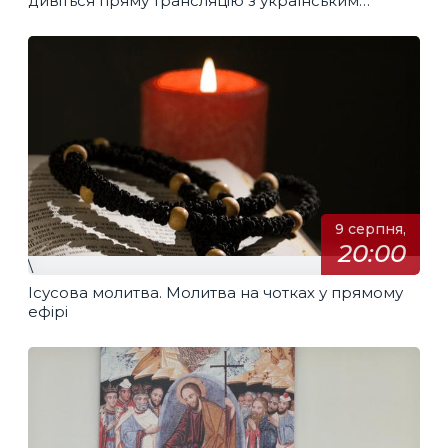
дивіться пряму трансляцію з українським
перекладом
9 серпня,
20:00
\
Ісусова молитва. Молитва на чотках у прямому
ефірі