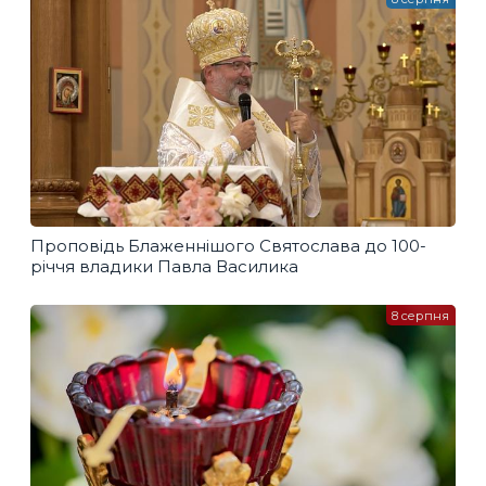
Проповідь Блаженнішого Святослава до 100-
річчя владики Павла Василика
8 серпня