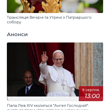
Трансляція Вечірні та Утрені з Патріаршого
собору
Анонси
9 серпня,
13:00
\
Папа Лев XIV молиться "Ангел Господній":