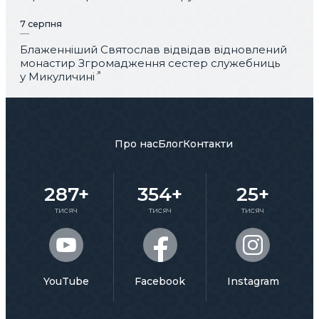
7 серпня
Блаженніший Святослав відвідав відновлений
монастир Згромадження сестер служебниць
у Микуличині
Про нас
Блог
Контакти
287+
354+
25+
тисяч
тисяч
тисяч
YouTube
Facebook
Instagram