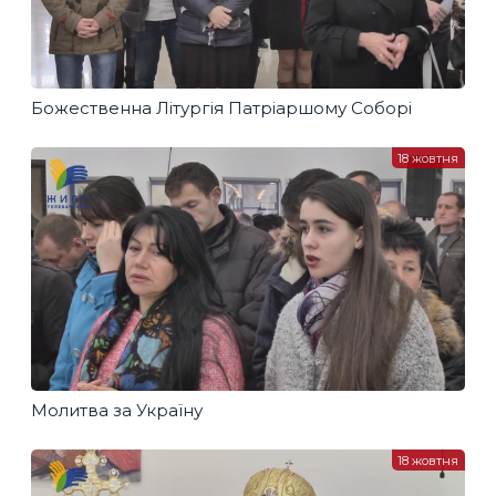
Божественна Літургія Патріаршому Соборі
18 жовтня
Молитва за Україну
18 жовтня