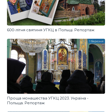
600-літня святиня УГКЦ в Польщі. Репортаж
1 березня
Проща монашества УГКЦ 2023. Україна -
Польща. Репортаж