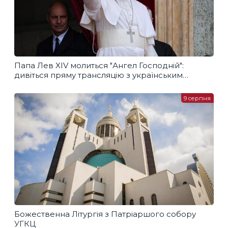
Папа Лев XIV молиться "Ангел Господній":
дивіться пряму трансляцію з українським
перекладом
9 серпня
Божественна Літургія з Патріаршого собору
УГКЦ