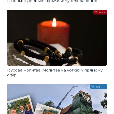
в Польщі: Дивіться на «Живому телебаченні»
19 січня
Ісусова молитва. Молитва на чотках у прямому
ефірі
19 жовтня