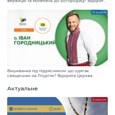
вервицю та молебень до Богородиці? Відкрита
Церква
19 травня
Вишиванка під підрясником: що одягає
священник на Літургію? Відкрита Церква
Актуальне
6 серпня