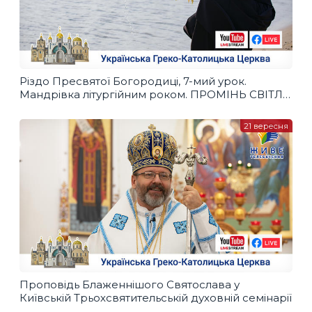
Різдо Пресвятої Богородиці, 7-мий урок.
Мандрівка літургійним роком. ПРОМІНЬ СВІТЛА,
31.10.2020
21 вересня
Проповідь Блаженнішого Святослава у
Київській Трьохсвятительській духовній семінарії