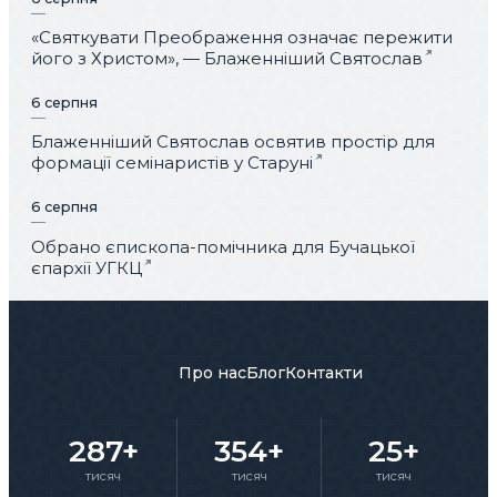
«Святкувати Преображення означає пережити
його з Христом», — Блаженніший Святослав
6 серпня
Блаженніший Святослав освятив простір для
формації семінаристів у Старуні
6 серпня
Обрано єпископа-помічника для Бучацької
єпархії УГКЦ
Про нас
Блог
Контакти
287+
354+
25+
тисяч
тисяч
тисяч