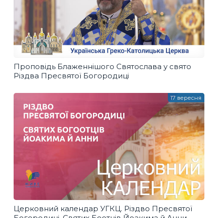
Проповідь Блаженнішого Святослава у свято
Різдва Пресвятої Богородиці
17 вересня
Церковний календар УГКЦ. Різдво Пресвятої
Богородиці, Святих Боотців Йоакима й Анни