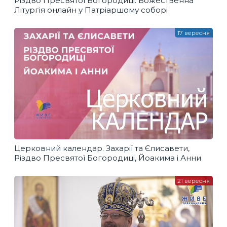
Різдво Пресвятої Богородиці. Божественна
Літургія онлайн у Патріаршому соборі
17 вересня
Церковний календар. Захарії та Єлисавети,
Різдво Пресвятої Богородиці, Йоакима і Анни
21 вересня