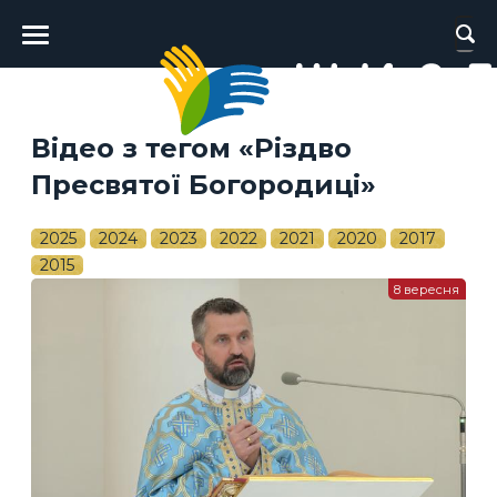
Головне
меню
Відео з тегом «Різдво
Пресвятої Богородиці»
2025
2024
2023
2022
2021
2020
2017
2015
8 вересня