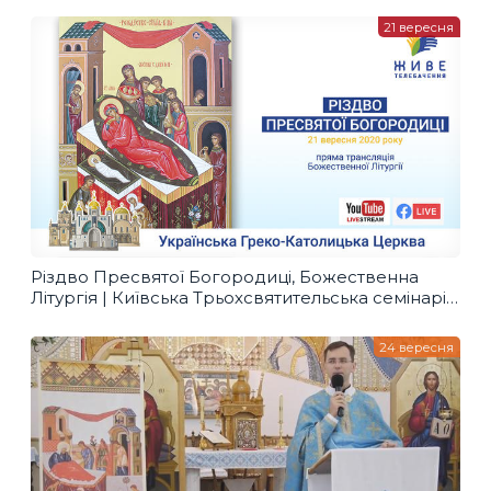
21 вересня
Різдво Пресвятої Богородиці, Божественна
Літургія | Київська Трьохсвятительська семінарія,
21.09.20
24 вересня