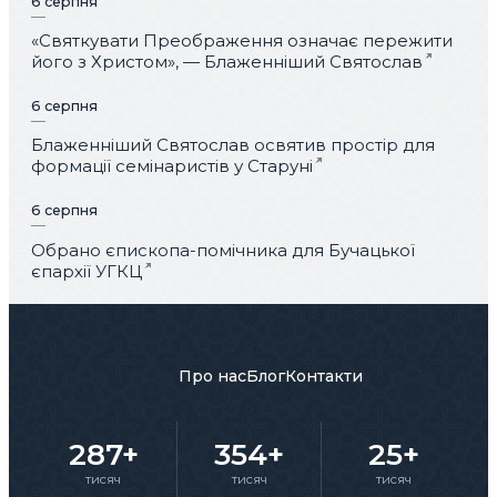
6 серпня
«Святкувати Преображення означає пережити
його з Христом», — Блаженніший Святослав
6 серпня
Блаженніший Святослав освятив простір для
формації семінаристів у Старуні
6 серпня
Обрано єпископа-помічника для Бучацької
єпархії УГКЦ
Про нас
Блог
Контакти
287+
354+
25+
тисяч
тисяч
тисяч