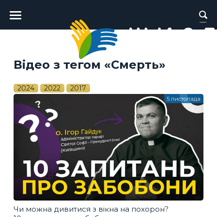
Головне
меню
Відео з тегом «Смерть»
2024
2022
2017
5 листопада
Чи можна дивитися з вікна на похорон?