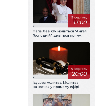
9 серпня,
13:00
\
Папа Лев XIV молиться "Ангел
Господній": дивіться пряму
трансляцію з українським
перекладом
9 серпня,
20:00
\
Ісусова молитва. Молитва
на чотках у прямому ефірі