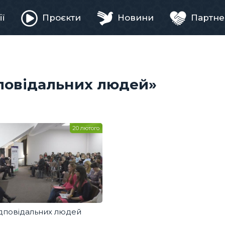
ії
Проєкти
Новини
Партне
ня
дповідальних людей»
20 лютого
дповідальних людей