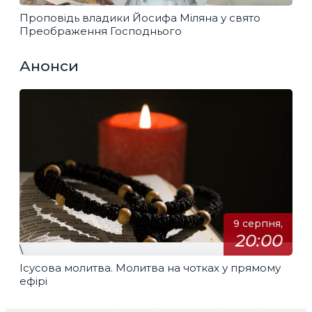
Проповідь владики Йосифа Міляна у свято
Преображення Господнього
Анонси
9 серпня,
20:00
\
Ісусова молитва. Молитва на чотках у прямому
ефірі