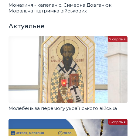
Монахиня - капелан с. Симеона Довганюк.
Моральна підтримка військових
Актуальне
7 серпня
Молебень за перемогу українського війська
6 серпня