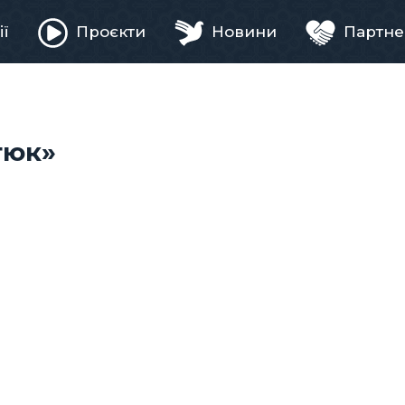
ії
Проєкти
Новини
Партне
ня
атюк»