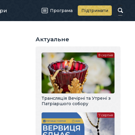
ри
Програма
Підтримати
Актуальне
8 серпня
Трансляція Вечірні та Утрені з
Патріаршого собору
7 серпня