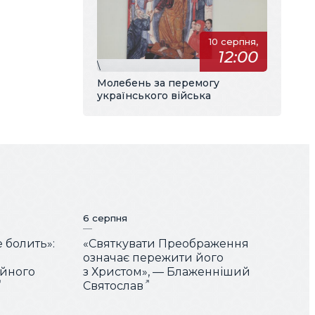
10 серпня,
12:00
\
Молебень за перемогу
українського війська
6 серпня
е болить»:
«Святкувати Преображення
означає пережити його
ійного
з Христом», — Блаженніший
Святослав