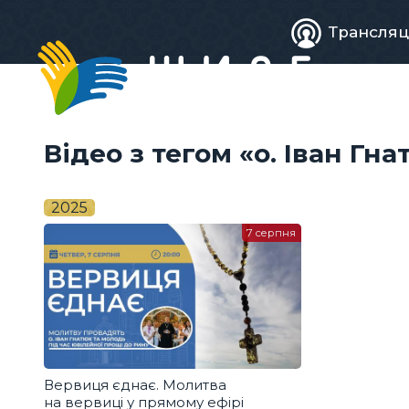
Живе
Трансляц
телебачен
Відео з тегом «о. Іван Гн
2025
7 серпня
Вервиця єднає. Молитва
на вервиці у прямому ефірі