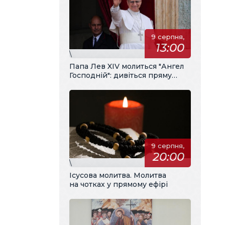
9 серпня,
13:00
\
Папа Лев XIV молиться "Ангел
Господній": дивіться пряму
трансляцію з українським
перекладом
9 серпня,
20:00
\
Ісусова молитва. Молитва
на чотках у прямому ефірі