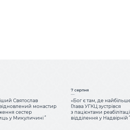
7 серпня
іший Святослав
«Бог є там, де найбільш
 відновлений монастир
Глава УГКЦ зустрівся
ження сестер
з пацієнтами реабілітац
иць у Микуличині
відділення у Надвірній