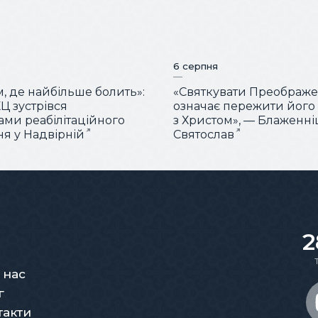
6 серпня
м, де найбільше болить»:
«Святкувати Преображ
Ц зустрівся
означає пережити його
тами реабілітаційного
з Христом», — Блаженн
ня у Надвірній
Святослав
2
 нас
г
такти