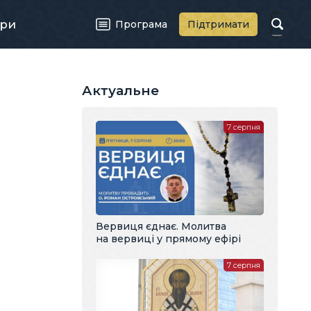
ри
Програма
Підтримати
Актуальне
7 серпня
Вервиця єднає. Молитва
на вервиці у прямому ефірі
7 серпня