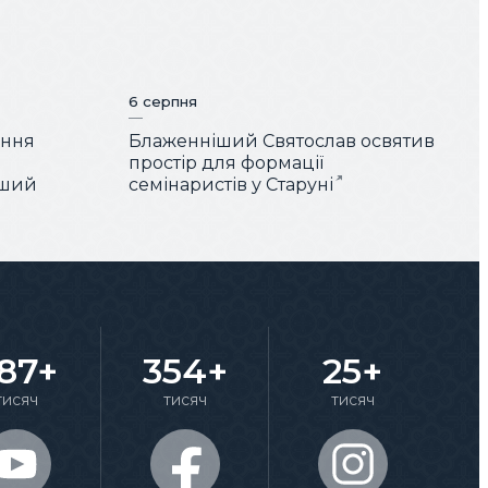
6 серпня
ення
Блаженніший Святослав освятив
простір для формації
іший
семінаристів у Старуні
87+
354+
25+
тисяч
тисяч
тисяч