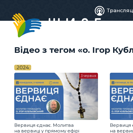
Живе
Трансляц
телебачен
Відео з тегом «о. Ігор Ку
2024
3 червня
Вервиця єднає. Молитва
Вервиця 
на вервиці у прямому ефірі
на вервиц