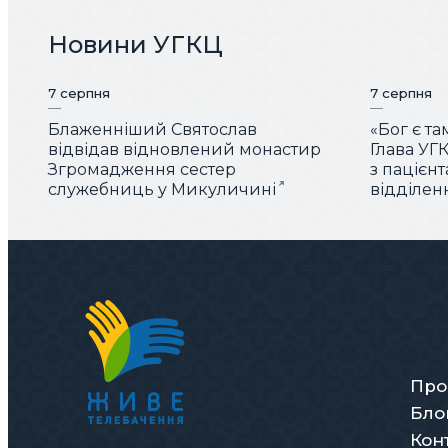
Новини УГКЦ
7 серпня
7 серпня
Блаженніший Святослав
«Бог є та
відвідав відновлений монастир
Глава УГК
Згромадження сестер
з пацієн
служебниць у Микуличині
відділен
Про
Бло
Кон