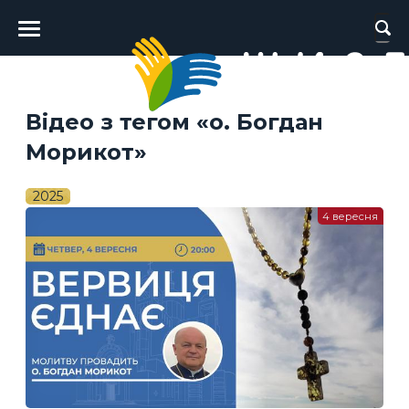
Головне
меню
Відео з тегом «о. Богдан
Морикот»
2025
4 вересня