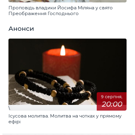
Проповідь владики Йосифа Міляна у свято
Преображення Господнього
Анонси
9 серпня,
20:00
\
Ісусова молитва. Молитва на чотках у прямому
ефірі