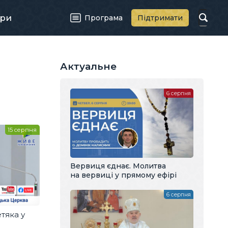
ри
Програма
Підтримати
Актуальне
6 серпня
15 серпня
Вервиця єднає. Молитва
на вервиці у прямому ефірі
6 серпня
тяка у