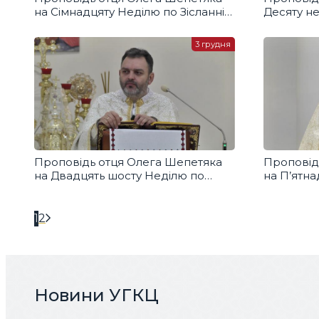
на Сімнадцяту Неділю по Зісланні
Десяту не
Святого Духа
Духа
3 грудня
Проповідь отця Олега Шепетяка
Проповід
на Двадцять шосту Неділю по
на П’ятна
Зісланні Святого Духа
Святого 
1
2
Новини УГКЦ