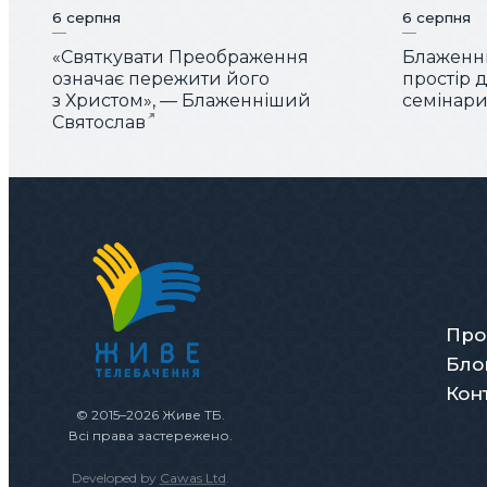
6 серпня
6 серпня
«Святкувати Преображення
Блаженні
означає пережити його
простір 
з Христом», — Блаженніший
семінарис
Святослав
Про
Бло
Кон
© 2015–2026 Живе ТБ.
Всі права застережено.
Developed by
Cawas Ltd
.