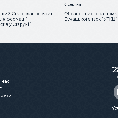
6 серпня
ший Святослав освятив
Обрано єпископа-помі
для формації
Бучацької єпархії УГКЦ
тів у Старуні
2
 нас
г
такти
Yo