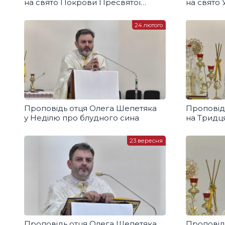
на свято Покрови Пресвятої
на свято 
Богородиці
Богороди
24 лютого
Проповідь отця Олега Шепетяка
Проповід
у Неділю про блудного сина
на Тридц
по Зіслан
23 вересня
Проповідь отця Олега Шепетяка
Проповід