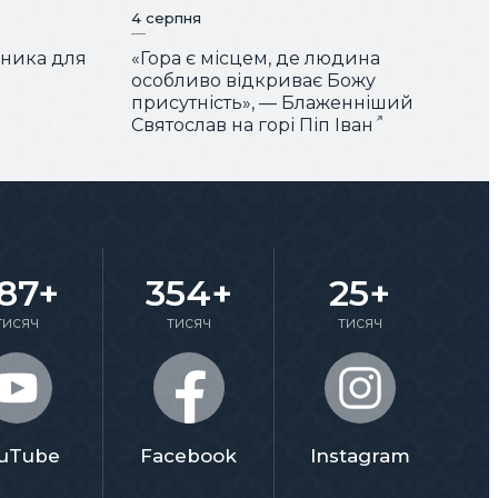
4 серпня
чника для
«Гора є місцем, де людина
особливо відкриває Божу
присутність», — Блаженніший
Святослав на горі Піп Іван
87+
354+
25+
тисяч
тисяч
тисяч
uTube
Facebook
Instagram