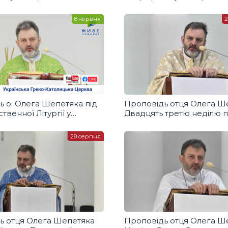
8 червня
2
 о. Олега Шепетяка під
Проповідь отця Олега Ш
твенної Літургії у
Двадцять третю неділю п
ОК СВЯТОГО ДУХА
П'ятидесятниці
28 серпня
ь отця Олега Шепетяка
Проповідь отця Олега Ш