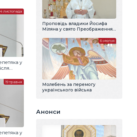
4 листопада
Проповідь владики Йосифа
Міляна у свято Преображення
Господнього
6 серпня
епетяка у
ісля
19 травня
Молебень за перемогу
українського війська
Анонси
епетяка у