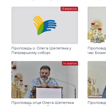
13 вересня
Проповідь о. Олега Шепетяка у
Проповідь
Патріаршому соборі
час Божес
ПОНЕДІЛ
14 жовтня
Проповідь отця Олега Шепетяка
Проповід