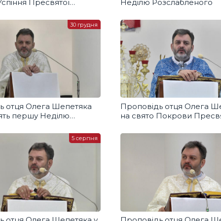
Успіння Пресвятої
Неділю Розслабленого
ці
30 грудня
ь отця Олега Шепетяка
Проповідь отця Олега Ш
ять першу Неділю
на свято Покрови Пресв
ні Святого Духа
Богородиці
5 серпня
ь отця Олега Шепетяка у
Проповідь отця Олега Ш