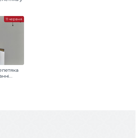
11 червня
епетяка
анні