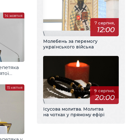
14 жовтня
7 серпня,
12:00
\
Молебень за перемогу
українського війська
епетяка
ятої
15 квітня
9 серпня,
20:00
\
Ісусова молитва. Молитва
на чотках у прямому ефірі
епетяка у