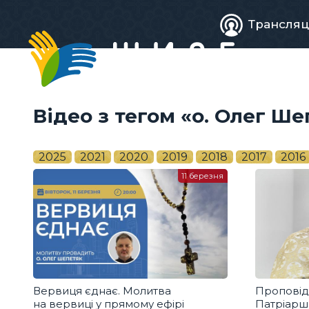
Живе
Трансляц
телебачен
Відео з тегом «о. Олег Ше
2025
2021
2020
2019
2018
2017
2016
11 березня
Вервиця єднає. Молитва
Проповід
на вервиці у прямому ефірі
Патріарш