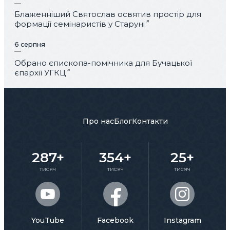
Блаженніший Святослав освятив простір для
формації семінаристів у Старуні
6 серпня
Обрано єпископа-помічника для Бучацької
єпархії УГКЦ
Про нас
Блог
Контакти
287+
354+
25+
тисяч
тисяч
тисяч
YouTube
Facebook
Instagram