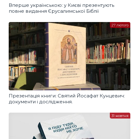
Вперше українською: у Києві презентують
повне видання Єрусалимської Біблії
27 лютого
Презентація книги: Святий Йосафат Кунцевич:
документи і дослідження.
31 жовтня