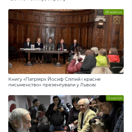
28 жовтня
Книгу «Патріярх Йосиф Сліпий і красне
письменство» презентували у Львові
15 квітня