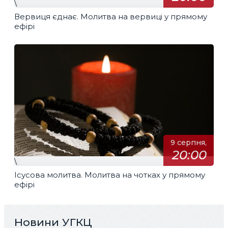
\
Вервиця єднає. Молитва на вервиці у прямому
ефірі
9 серпня,
20:00
\
Ісусова молитва. Молитва на чотках у прямому
ефірі
Новини УГКЦ