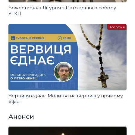
Божественна Літургія з Патріаршого собору
УГКЦ
8 серпня
Вервиця єднає. Молитва на вервиці у прямому
ефірі
Анонси