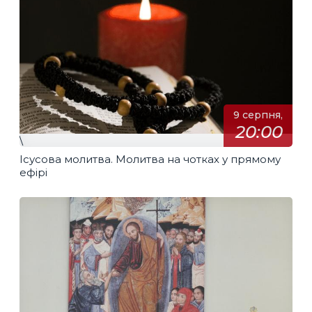
9 серпня,
20:00
\
Ісусова молитва. Молитва на чотках у прямому
ефірі