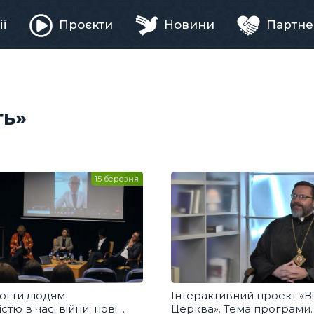
ії
Проєкти
Новини
Партне
ня
ть»
15 березня
огти людям
Інтерактивний проект «В
істю в часі війни: нові
Церква». Тема програми