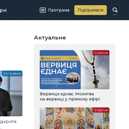
ри
Програма
Підтримати
Актуальне
5 серпня
24 травня
Вервиця єднає. Молитва
на вервиці у прямому ефірі
5 серпня
ідкрита