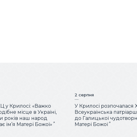
2 серпня
КЦ у Крилосі: «Важко
У Крилосі розпочалася 
дібне місце в Україні,
Всеукраїнська патріар
ки років наш народ
до Галицької чудотворн
є ім’я Матері Божої»
Матері Божої