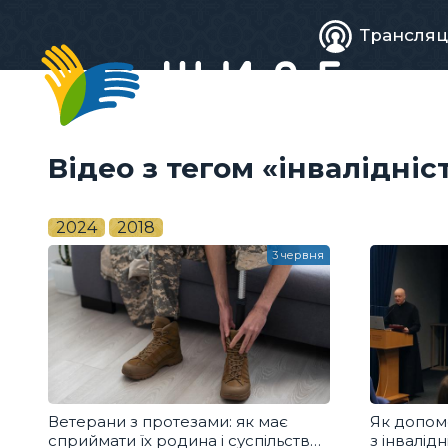
Живе
Трансляц
телебачен
Відео з тегом «інвалідніс
2024
2018
3 червня
Ветерани з протезами: як має
Як допом
сприймати їх родина і суспільство?
з інвалідн