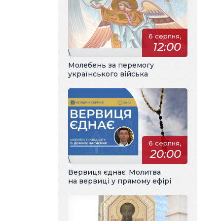
6 серпня,
12:00
\
Молебень за перемогу
українського війська
6 серпня,
20:00
\
Вервиця єднає. Молитва
на вервиці у прямому ефірі