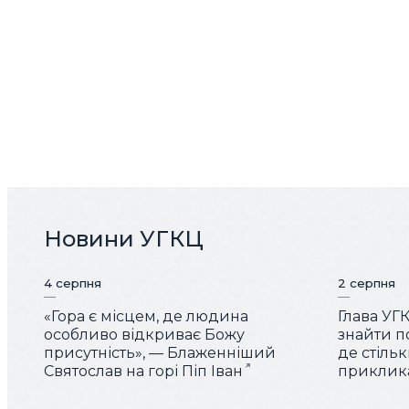
Новини УГКЦ
4 серпня
2 серпня
«Гора є місцем, де людина
Глава УГ
особливо відкриває Божу
знайти по
присутність», — Блаженніший
де стіль
Святослав на горі Піп Іван
приклика