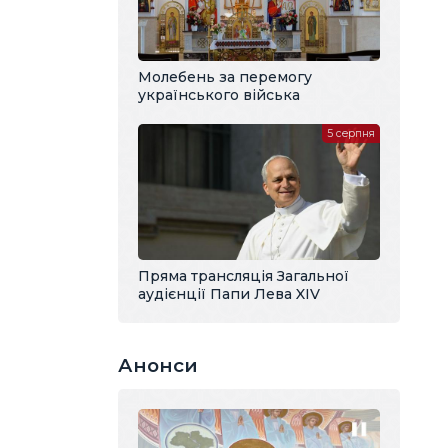
Молебень за перемогу
українського війська
5 серпня
Пряма трансляція Загальної
аудієнції Папи Лева XIV
Анонси