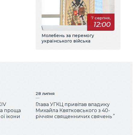
7 серпня,
12:00
\
Молебень за перемогу
українського війська
28 липня
XIV
Глава УГКЦ привітав владику
ша проща
Михайла Квятковського з 40-
ої ікони
річчям священничих свячень