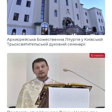
Архиєрейська Божественна Літургія у Київській
Трьохсвятительській духовній семінарії
10 лютого