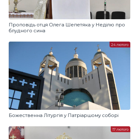
Проповідь отця Олега Шепетяка у Неділю про
блудного сина
24 лютого
Божественна Літургія у Патріаршому соборі
17 лютого