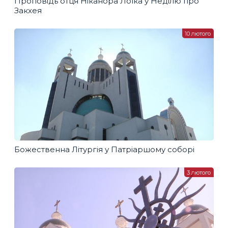
Проповідь отця Ніканора Лоїка у Неділю про
Закхея
10 лютого
Божественна Літургія у Патріаршому соборі
3 лютого