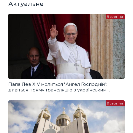
Актуальне
9 серпня
Папа Лев XIV молиться "Ангел Господній":
дивіться пряму трансляцію з українським
перекладом
9 серпня