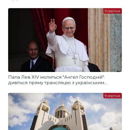
9 серпня
Папа Лев XIV молиться "Ангел Господній":
дивіться пряму трансляцію з українським
перекладом
9 серпня