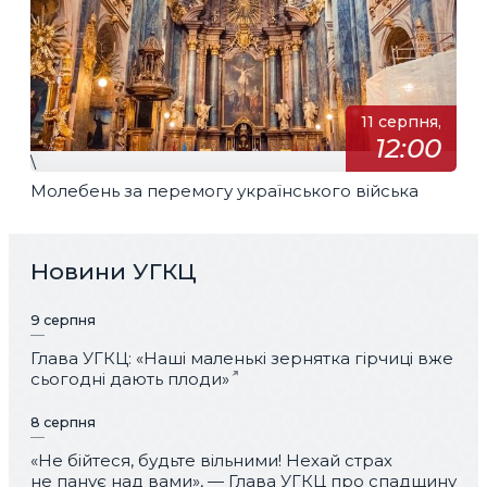
11 серпня,
12:00
\
Молебень за перемогу українського війська
Новини УГКЦ
9 серпня
Глава УГКЦ: «Наші маленькі зернятка гірчиці вже
сьогодні дають плоди»
8 серпня
«Не бійтеся, будьте вільними! Нехай страх
не панує над вами», — Глава УГКЦ про спадщину