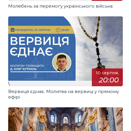
Молебень за перемогу українського війська
10 серпня,
20:00
\
Вервиця єднає. Молитва на вервиці у прямому
ефірі