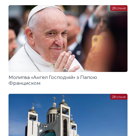
28 січня
Молитва «Ангел Господній» з Папою
Франциском
28 січня