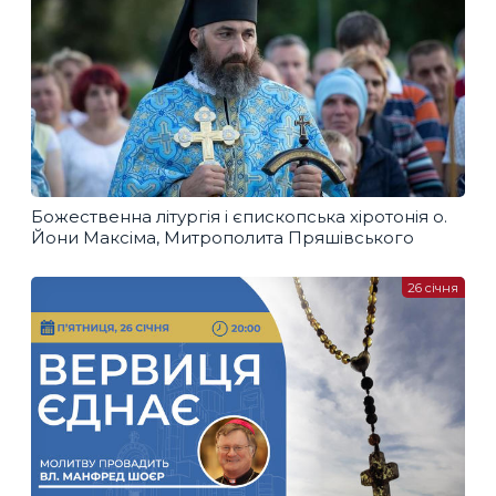
Божественна літургія і єпископська хіротонія о.
Йони Максіма, Митрополита Пряшівського
26 січня