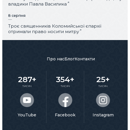
владики Павла Василика
8 серпня
Троє священників Коломийської єпархії
отримали право носити митру
Про нас
Блог
Контакти
287+
354+
25+
тисяч
тисяч
тисяч
YouTube
Facebook
Instagram