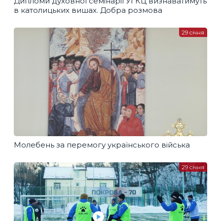
Дипломи духовної семінарії УГКЦ визнаватимуть
в католицьких вишах. Добра розмова
29 січня
Молебень за перемогу українського війська
29 січня