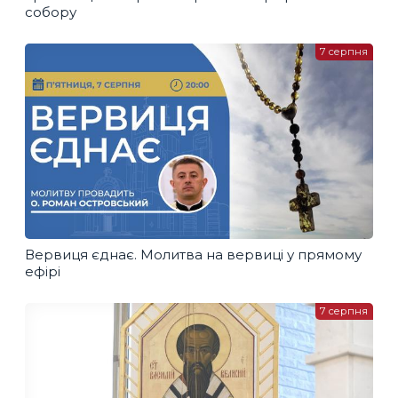
собору
7 серпня
Вервиця єднає. Молитва на вервиці у прямому
ефірі
7 серпня