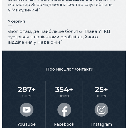
монастир Згромадження сестер служебниць
у Микуличині
7 серпня
«Бог є там, де найбільше болить»: Глава УГКЦ
зустрівся з пацієнтами реабілітаційного
відділення у Надвірній
Про нас
Блог
Контакти
287+
354+
25+
тисяч
тисяч
тисяч
YouTube
Facebook
Instagram