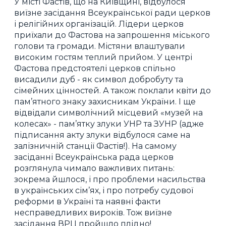
У місті Фастів, що на Київщині, відбулося
виїзне засідання Всеукраїнської ради церков
і релігійних організацій. Лідери церков
приїхали до Фастова на запрошення міського
голови та громади. Містяни влаштували
високим гостям теплий прийом. У центрі
Фастова предстоятелі церков спільно
висадили дуб - як символ добробуту та
сімейних цінностей. А також поклали квіти до
пам’ятного знаку захисникам України. І ще
відвідали символічний місцевий «музей на
колесах» - пам’ятку злуки УНР та ЗУНР (адже
підписання акту злуки відбулося саме на
залізничній станції Фастів!). На самому
засіданні Всеукраїнська рада церков
розглянула чимало важливих питань:
зокрема йшлося, і про проблеми насильства
в українських сім’ях, і про потребу судової
реформи в Україні та наявні факти
несправедливих вироків. Тож виїзне
засідання ВРЦ пройшло плідно!