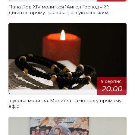
Папа Лев XIV молиться "Ангел Господній":
дивіться пряму трансляцію з українським
перекладом
9 серпня,
20:00
\
Ісусова молитва. Молитва на чотках у прямому
ефірі