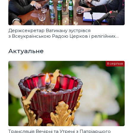
Держсекретар Ватикану зустрівся
з Всеукраїнською Радою Церков і релігійних
організацій
Актуальне
8 серпня
Трансляція Вечірні та Утрені з Патріаршого