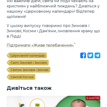
Які важливі дати, свята чи події чекають на
християн у найближчий тиждень? Дивіться у
нашому «Церковному календарі»! Відтепер
щотижня!
У цьому випуску говоримо про Зиновія і
Зиновії, Косми і Дам'яни, оновлення храму що
в Лідді.
Підтримати «Живе телебачення»
Церковний календар
Святі Зиновій і Зиновія
Святих Зиновія і Зиновії
Святий Косма
Дивіться також
6 жовтня