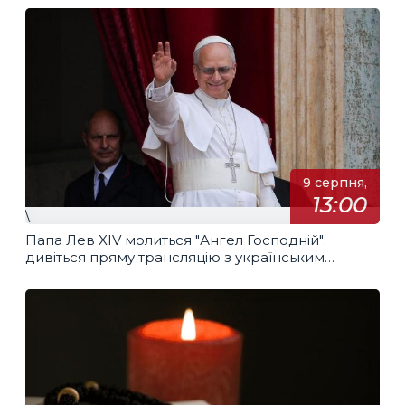
9 серпня,
13:00
\
Папа Лев XIV молиться "Ангел Господній":
дивіться пряму трансляцію з українським
перекладом