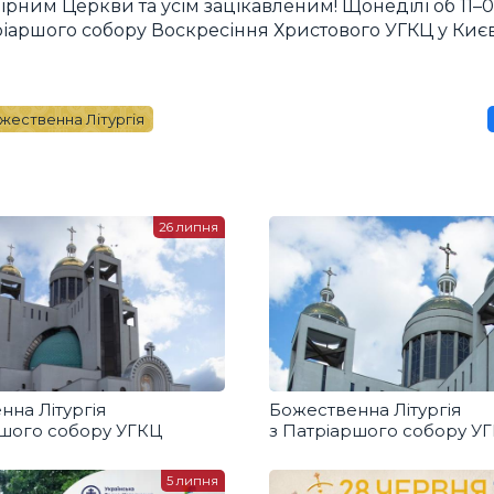
вірним Церкви та усім зацікавленим! Щонеділі об 11–
ріаршого собору Воскресіння Христового УГКЦ у Києв
жественна Літургія
26 липня
нна Літургія
Божественна Літургія
ршого собору УГКЦ
з Патріаршого собору У
5 липня