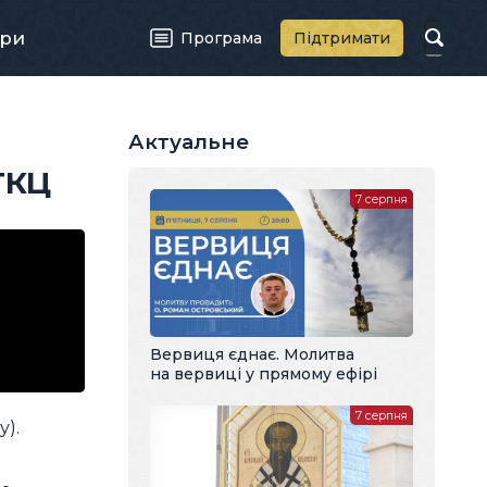
ри
Програма
Підтримати
Актуальне
ГКЦ
7 серпня
Вервиця єднає. Молитва
на вервиці у прямому ефірі
7 серпня
у).