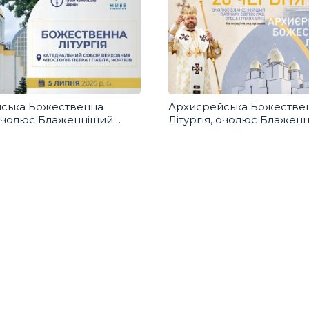
ська Божественна
Архиєрейська Божестве
 очолює Блаженніший
Літургія, очолює Блажен
 у м. Чортків
Святослав