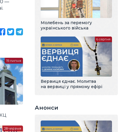
00 —
і.
Молебень за перемогу
українського війська
6 серпня
19 липня
Вервиця єднає. Молитва
на вервиці у прямому ефірі
Анонси
ГКЦ
28 червня