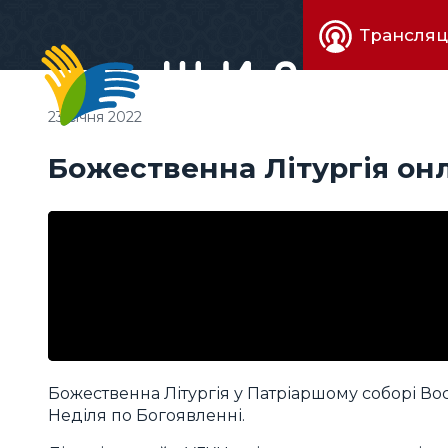
Живе
Трансляц
телебачен
23 січня 2022
Божественна Літургія он
Божественна Літургія у Патріаршому соборі Вос
Неділя по Богоявленні.