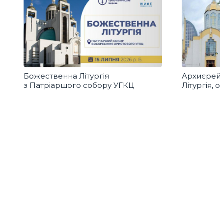
Божественна Літургія
Архиєрей
з Патріаршого собору УГКЦ
Літургія,
Святослав