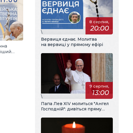
8 серпня,
20:00
\
Вервиця єднає. Молитва
на вервиці у прямому ефірі
нна
ніший
9 серпня,
13:00
\
Папа Лев XIV молиться "Ангел
Господній": дивіться пряму
трансляцію з українським
перекладом