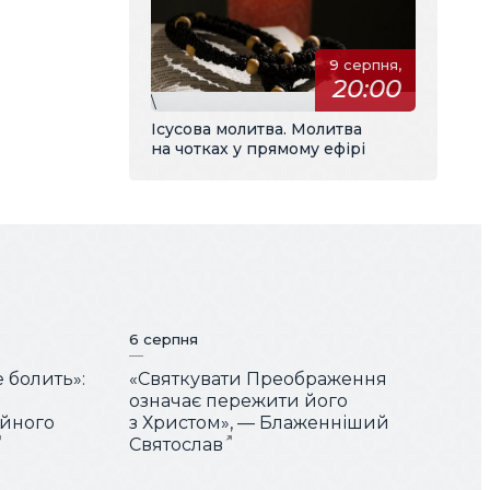
9 серпня,
20:00
\
Ісусова молитва. Молитва
на чотках у прямому ефірі
6 серпня
е болить»:
«Святкувати Преображення
означає пережити його
ійного
з Христом», — Блаженніший
Святослав