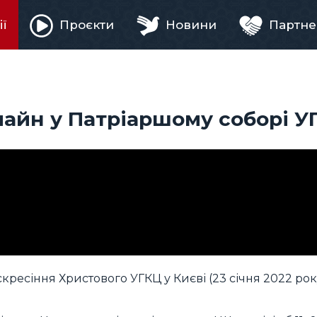
ії
Проєкти
Новини
Партне
ня
лайн у Патріаршому соборі У
кресіння Христового УГКЦ у Києві (23 січня 2022 рок