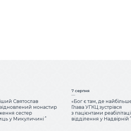
7 серпня
іший Святослав
«Бог є там, де найбільш
 відновлений монастир
Глава УГКЦ зустрівся
ження сестер
з пацієнтами реабілітац
иць у Микуличині
відділення у Надвірній