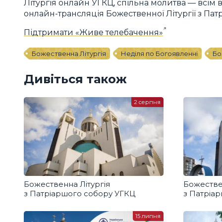
Літургія онлайн УГКЦ, спільна молитва — всім 
онлайн-трансляція Божественної Літургії з Пат
Підтримати «Живе телебачення»
Божественна Літургія
Неділя по Богоявленні
Бо
Дивіться також
2 серпня
Божественна Літургія
Божестве
з Патріаршого собору УГКЦ
з Патріа
15 липня