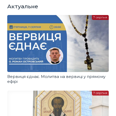
Актуальне
7 серпня
Вервиця єднає. Молитва на вервиці у прямому
ефірі
7 серпня