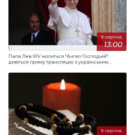
9 серпня,
13:00
\
Папа Лев XIV молиться "Ангел Господній":
дивіться пряму трансляцію з українським
перекладом
9 серпня,