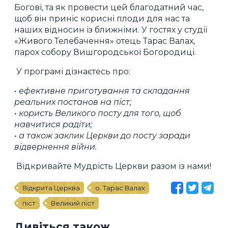
Богові, та як провести цей благодатний час,
щоб він приніс корисні плоди для нас та
наших відносин із ближніми. У гостях у студії
«Живого Телебачення» отець Тарас Валах,
парох собору Вишгородської Богородиці.
У програмі дізнаєтесь про:
• ефективне приготування та складання
реальних постанов на піст;
• користь Великого посту для того, щоб
навчитися радіти;
• а також заклик Церкви до посту заради
відвернення війни.
Відкривайте Мудрість Церкви разом із нами!
Відкрита Церква
о. Тарас Валах
піст
Великий піст
Дивіться також