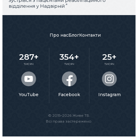
зустрівся з пацієнтами реабілітаційного
відділення у Надвірній
Про нас
Блог
Контакти
287+
354+
25+
тисяч
тисяч
тисяч
YouTube
Facebook
Instagram
© 2015–2026 Живе ТБ.
Всі права застережено.