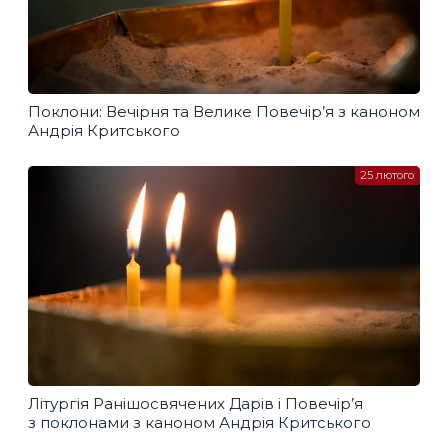
Поклони: Вечірня та Велике Повечір’я з каноном
Андрія Критського
25 лютого
Літургія Ранішосвячених Дарів і Повечір’я
з поклонами з каноном Андрія Критського