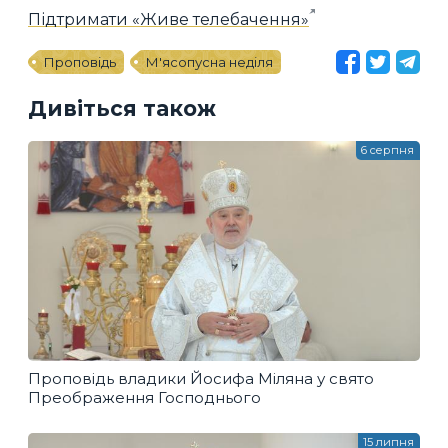
Підтримати «Живе телебачення»
Проповідь
М'ясопусна неділя
Дивіться також
6 серпня
Проповідь владики Йосифа Міляна у свято
Преображення Господнього
15 липня