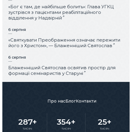
«Бог є там, де найбільше болить»: Глава УГКЦ
зустрівся з пацієнтами реабілітаційного
відділення у Надвірній
6 серпня
«Святкувати Преображення означає пережити
його з Христом», — Блаженніший Святослав
6 серпня
Блаженніший Святослав освятив простір для
формації семінаристів у Старуні
Про нас
Блог
Контакти
287+
354+
25+
тисяч
тисяч
тисяч