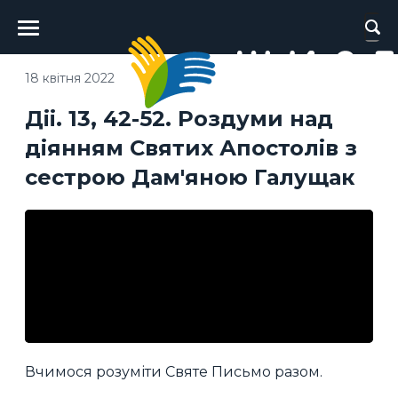
Головне
меню
18 квітня 2022
Діі. 13, 42-52. Роздуми над
діянням Святих Апостолів з
сестрою Дам'яною Галущак
Вчимося розуміти Святе Письмо разом.