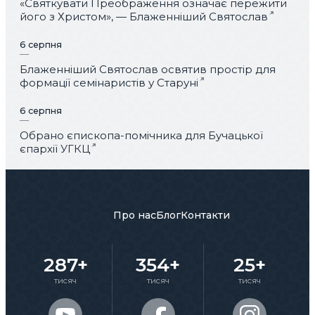
«Святкувати Преображення означає пережити
його з Христом», — Блаженніший Святослав
6 серпня
Блаженніший Святослав освятив простір для
формації семінаристів у Старуні
6 серпня
Обрано єпископа-помічника для Бучацької
єпархії УГКЦ
Про нас
Блог
Контакти
287+
354+
25+
тисяч
тисяч
тисяч