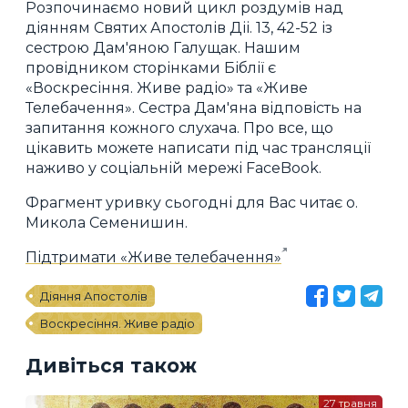
Розпочинаємо новий цикл роздумів над
діянням Святих Апостолів Діі. 13, 42-52 із
сестрою Дам'яною Галущак. Нашим
провідником сторінками Біблії є
«Воскресіння. Живе радіо» та «Живе
Телебачення». Сестра Дам'яна відповість на
запитання кожного слухача. Про все, що
цікавить можете написати під час трансляції
наживо у соціальній мережі FaceBook.
Фрагмент уривку сьогодні для Вас читає о.
Микола Семенишин.
Підтримати «Живе телебачення»
Діяння Апостолів
Воскресіння. Живе радіо
Дивіться також
27 травня