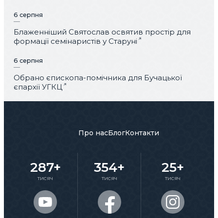
6 серпня
Блаженніший Святослав освятив простір для
формації семінаристів у Старуні
6 серпня
Обрано єпископа-помічника для Бучацької
єпархії УГКЦ
Про нас
Блог
Контакти
287+
354+
25+
тисяч
тисяч
тисяч