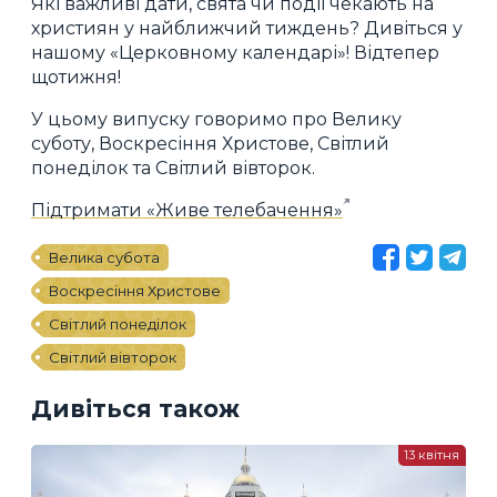
Які важливі дати, свята чи події чекають на
християн у найближчий тиждень? Дивіться у
нашому «Церковному календарі»! Відтепер
щотижня!
У цьому випуску говоримо про Велику
суботу, Воскресіння Христове, Світлий
понеділок та Світлий вівторок.
Підтримати «Живе телебачення»
Велика субота
Воскресіння Христове
Світлий понеділок
Світлий вівторок
Дивіться також
13 квітня