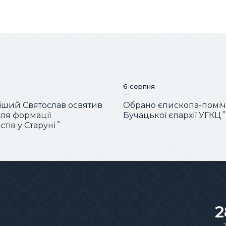
6 серпня
ший Святослав освятив
Обрано єпископа-помі
для формації
Бучацької єпархії УГКЦ
тів у Старуні
2