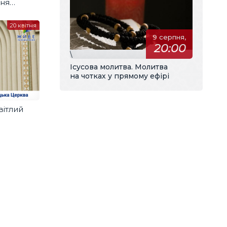
ння
лок та
20 квітня
9 серпня,
20:00
\
Ісусова молитва. Молитва
на чотках у прямому ефірі
вітлий