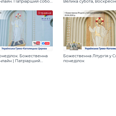
онлайн. Патріарший собор
Велика субота, Воскресі
Христове, Світлий понеді
Світлий вівторок
3 травня
понеділок. Божественна
Божественна Літургія у С
онлайн | Патріарший
понеділок
Ц, 03.05.2021