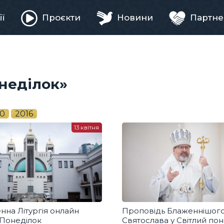
ії
Проєкти
Новини
Партне
ня
онеділок»
0
2016
13 квітня
нна Літургія онлайн
Проповідь Блаженнішог
 Понеділок
Святослава у Світлий пон