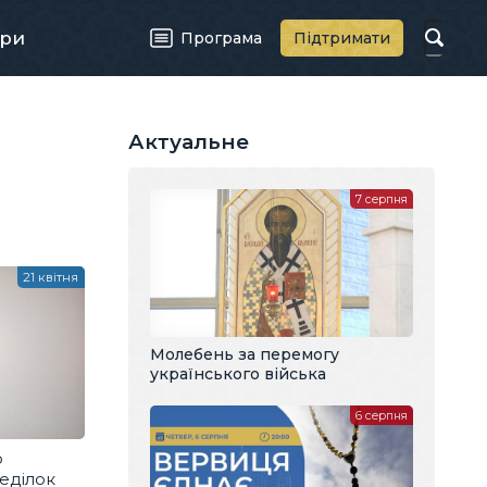
ри
Програма
Підтримати
Актуальне
7 серпня
21 квітня
Молебень за перемогу
українського війська
6 серпня
о
еділок