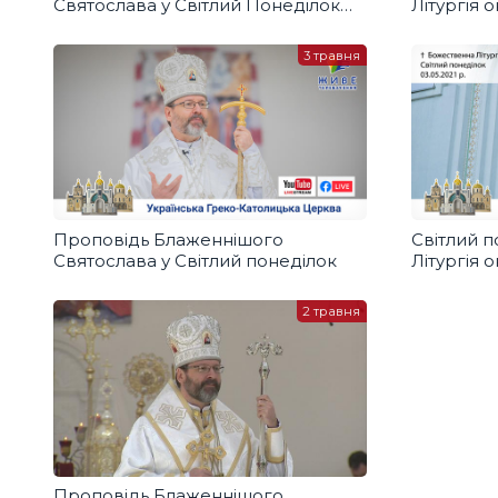
Святослава у Світлий Понеділок
Літургія 
2023 року
УГКЦ
3 травня
Проповідь Блаженнішого
Світлий 
Святослава у Світлий понеділок
Літургія 
собор УГК
2 травня
Проповідь Блаженнішого