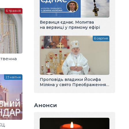
6 травня
Вервиця єднає. Молитва
на вервиці у прямому ефірі
6 серпня
ственна
23 квітня
Проповідь владики Йосифа
Міляна у свято Преображення
Господнього
Анонси
КЦ.