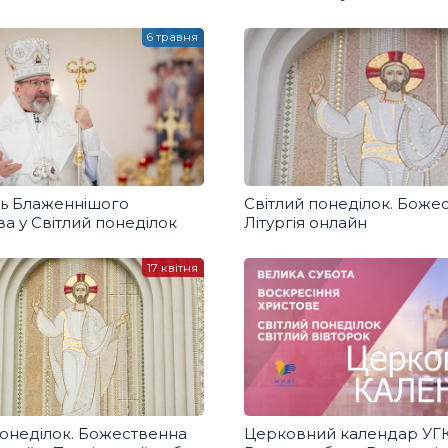
6 травня
ь Блаженнішого
Світлий понеділок. Боже
а у Світлий понеділок
Літургія онлайн
17 квітня
Понеділок. Божественна
Церковний календар УГ