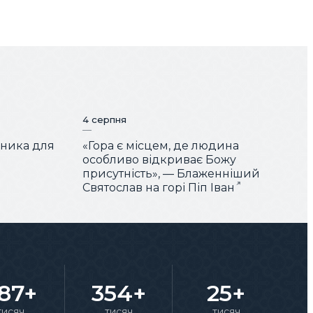
4 серпня
чника для
«Гора є місцем, де людина
особливо відкриває Божу
присутність», — Блаженніший
Святослав на горі Піп Іван
87+
354+
25+
тисяч
тисяч
тисяч