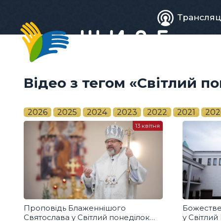
Живе
Трансляц
телебачен
Відео з тегом «Світлий п
2026
2025
2024
2023
2022
2021
202
13 квітня
Проповідь Блаженнішого
Божестве
Святослава у Світлий понеділок
у Світлий