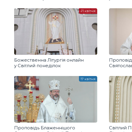
2026 року
21 квітня
Божественна Літургія онлайн
Проповід
у Світлий понеділок
Святослав
17 квітня
Проповідь Блаженнішого
Світлий 