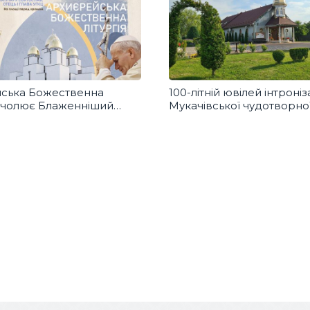
ська Божественна
100-літній ювілей інтроніза
 очолює Блаженніший
Мукачівської чудотворної
в
Пресвятої Богородиці