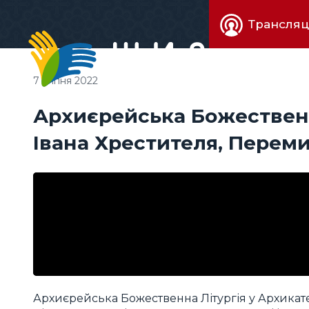
Живе
Трансляц
телебачен
7 липня 2022
Архиєрейська Божественна
Івана Хрестителя, Перем
Архиєрейська Божественна Літургія у Архикатед