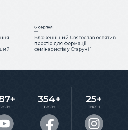
6 серпня
ення
Блаженніший Святослав освятив
простір для формації
іший
семінаристів у Старуні
87+
354+
25+
тисяч
тисяч
тисяч