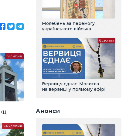
Молебень за перемогу
українського війська
6 серпня
19 липня
Вервиця єднає. Молитва
на вервиці у прямому ефірі
Анонси
ГКЦ
24 червня