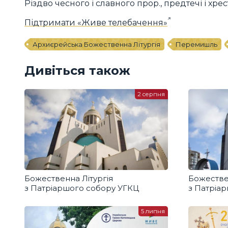
Різдво чесного і славного прор., предтечі і хр
Підтримати «Живе телебачення»
Архиєрейська Божественна Літургія
Перемишль
Дивіться також
2 серпня
Божественна Літургія
Божестве
з Патріаршого собору УГКЦ
з Патріа
5 липня