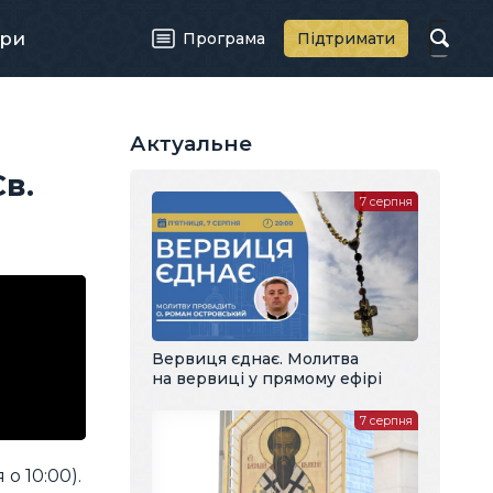
ри
Програма
Підтримати
Актуальне
в.
7 серпня
Вервиця єднає. Молитва
на вервиці у прямому ефірі
7 серпня
о 10:00).