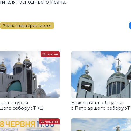
естителя Господнього Йоана.
Різдво Івана Хрестителя
26 липня
нна Літургія
Божественна Літургія
ршого собору УГКЦ
з Патріаршого собору У
28 червня