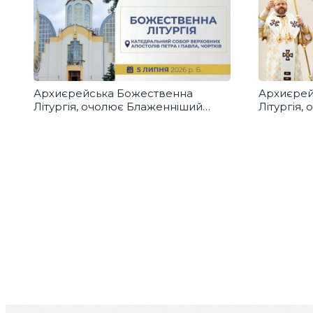
Архиєрейська Божественна
Архиєрей
Літургія, очолює Блаженніший
Літургія,
Святослав у м. Чортків
Святосла