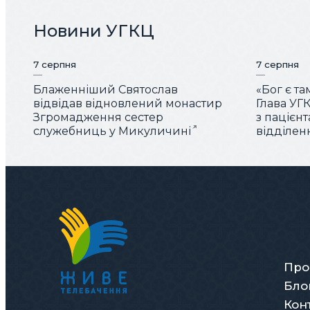
Новини УГКЦ
7 серпня
7 серпня
Блаженніший Святослав
«Бог є та
відвідав відновлений монастир
Глава УГК
Згромадження сестер
з пацієн
служебниць у Микуличині
відділен
Про
Бло
Кон