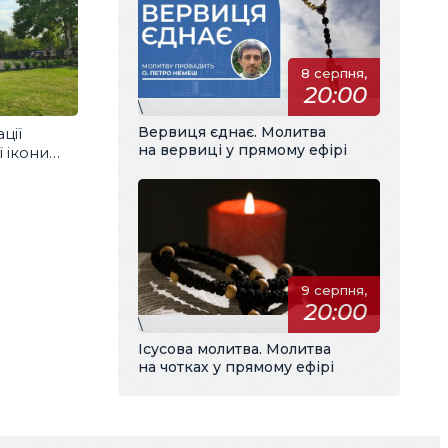
8 серпня,
20:00
\
Вервиця єднає. Молитва
ції
на вервиці у прямому ефірі
 ікони
9 серпня,
20:00
\
Ісусова молитва. Молитва
на чотках у прямому ефірі