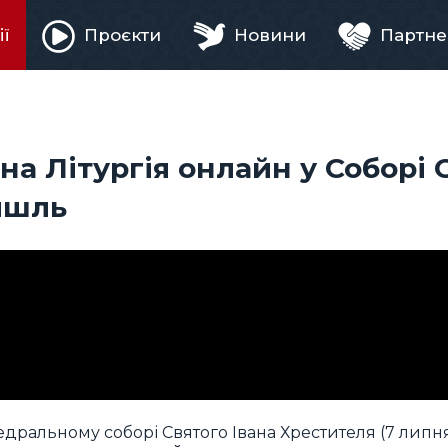
ії
Проєкти
Новини
Партне
ня
 Літургія онлайн у Соборі С
ишль
ральному соборі Святого Івана Хрестителя (7 липня 