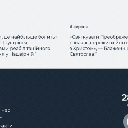
6 серпня
м, де найбільше болить»:
«Святкувати Преображ
Ц зустрівся
означає пережити його
тами реабілітаційного
з Христом», — Блаженн
ня у Надвірній
Святослав
2
 нас
г
такти