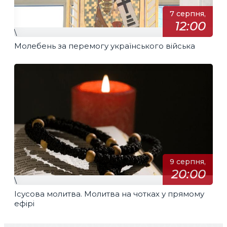
7 серпня,
12:00
\
Молебень за перемогу українського війська
9 серпня,
20:00
\
Ісусова молитва. Молитва на чотках у прямому
ефірі