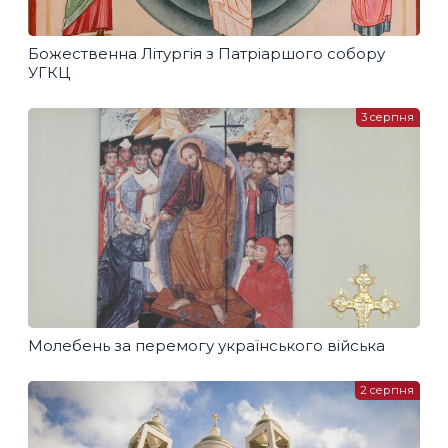
Божественна Літургія з Патріаршого собору
УГКЦ
3 серпня
Молебень за перемогу українського війська
2 серпня