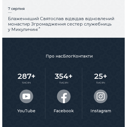
7 серпня
Блаженніший Святослав відвідав відновлений
монастир Згромадження сестер служебниць
у Микуличині
Про нас
Блог
Контакти
287+
354+
25+
тисяч
тисяч
тисяч
YouTube
Facebook
Instagram