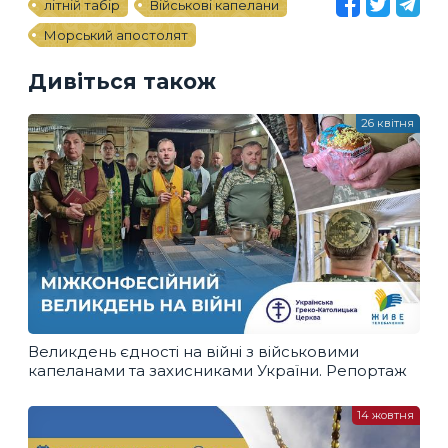
літній табір
Військові капелани
Морський апостолят
Дивіться також
26 квітня
Великдень єдності на війні з військовими
капеланами та захисниками України. Репортаж
14 жовтня