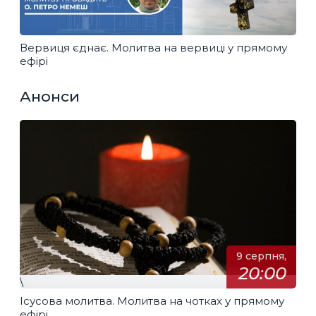
Вервиця єднає. Молитва на вервиці у прямому
ефірі
Анонси
9 серпня,
20:00
\
Ісусова молитва. Молитва на чотках у прямому
ефірі