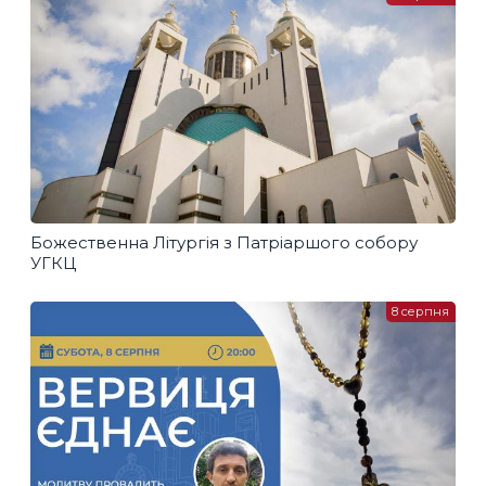
Божественна Літургія з Патріаршого собору
УГКЦ
8 серпня