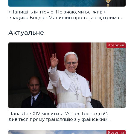
«Напишіть їм пісню! Не знаю, чи всі живі»:
владика Богдан Манишин про те, як підтримати
захисників.
Актуальне
9 серпня
Папа Лев XIV молиться "Ангел Господній":
дивіться пряму трансляцію з українським
перекладом
9 серпня