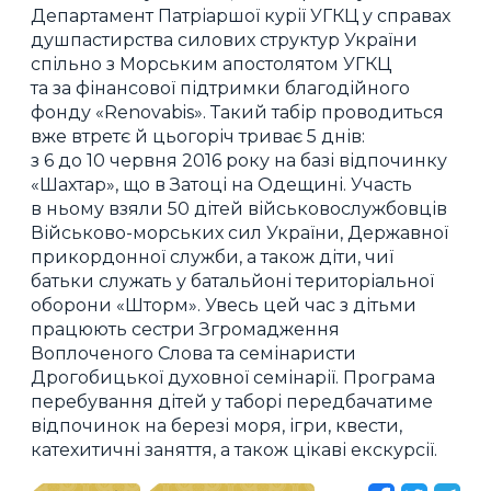
Департамент Патріаршої курії УГКЦ у справах
душпастирства силових структур України
спільно з Морським апостолятом УГКЦ
та за фінансової підтримки благодійного
фонду «Renovabis». Такий табір проводиться
вже втретє й цьогоріч триває 5 днів:
з 6 до 10 червня 2016 року на базі відпочинку
«Шахтар», що в Затоці на Одещині. Участь
в ньому взяли 50 дітей військовослужбовців
Військово-морських сил України, Державної
прикордонної служби, а також діти, чиї
батьки служать у батальйоні територіальної
оборони «Шторм». Увесь цей час з дітьми
працюють сестри Згромадження
Воплоченого Слова та семінаристи
Дрогобицької духовної семінарії. Програма
перебування дітей у таборі передбачатиме
відпочинок на березі моря, ігри, квести,
катехитичні заняття, а також цікаві екскурсії.