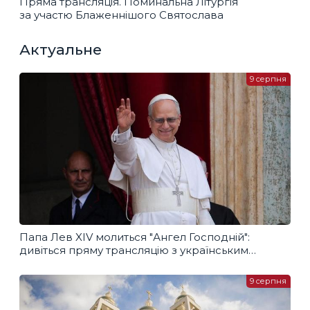
Пряма трансляція. Поминальна Літургія
за участю Блаженнішого Святослава
Актуальне
9 серпня
Папа Лев XIV молиться "Ангел Господній":
дивіться пряму трансляцію з українським
перекладом
9 серпня