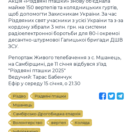
Акція «Різдвяні пташки» знову об'єднала
майже 150 вертепів та колядницьких гуртів,
щоб допомогти Захисникам України. За час
Різдвяних свят учасники з усієї України та з-за
кордону зібрали 3 млн. грн. на системи
радіоелектронної боротьби для 80-ї окремої
десантно-штурмової Галицької бригади ДШВ
ЗСУ.
Репортаж Живого телебачення з с. Мшанець,
на Самбірщині, де 11 січня відбувся з'їзд
"Різдвяні пташки 2025"
Ведучий: Тарас Бабенчук
Ефір у середу 15 січня, о 21:30
Різдво
Різдвяні пташки
Мшанець
Самбірсько-Дрогобицька єпархія
Волонтерство
вертеп
Коляда
Інформуємо