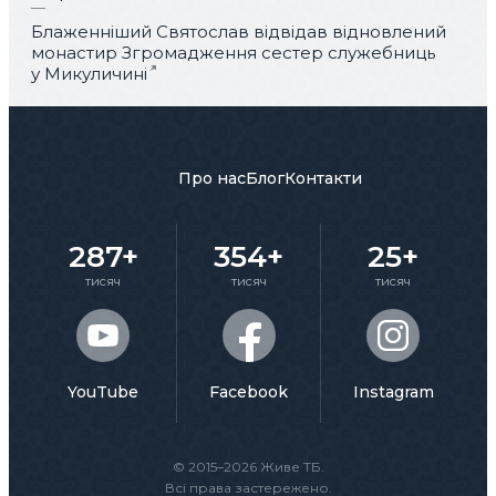
Блаженніший Святослав відвідав відновлений
монастир Згромадження сестер служебниць
у Микуличині
Про нас
Блог
Контакти
287+
354+
25+
тисяч
тисяч
тисяч
YouTube
Facebook
Instagram
© 2015–2026 Живе ТБ.
Всі права застережено.