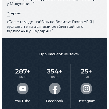
у Микуличині
7 серпня
«Бог є там, де найбільше болить»: Глава УГКЦ
зустрівся з пацієнтами реабілітаційного
відділення у Надвірній
Про нас
Блог
Контакти
287+
354+
25+
тисяч
тисяч
тисяч
YouTube
Facebook
Instagram