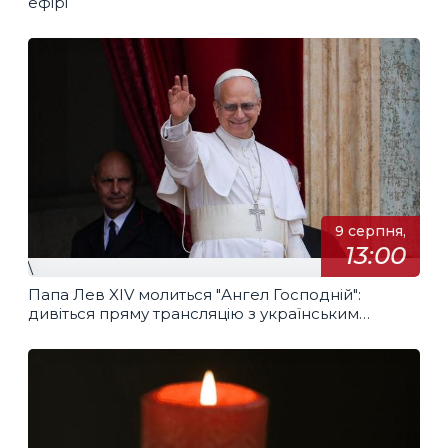
ефірі
9 серпня,
13:00
\
Папа Лев XIV молиться "Ангел Господній":
дивіться пряму трансляцію з українським
перекладом