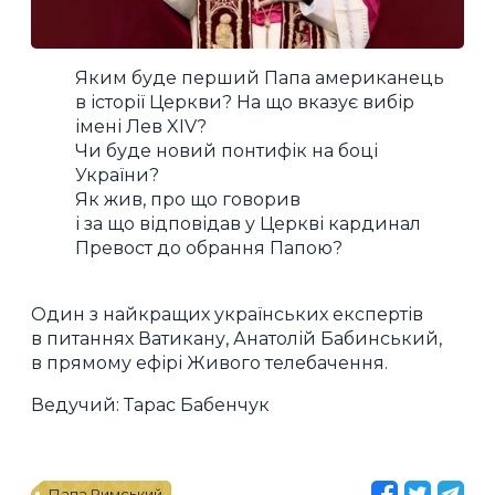
Яким буде перший Папа американець
в історії Церкви? На що вказує вибір
імені Лев XIV?
Чи буде новий понтифік на боці
України?
Як жив, про що говорив
і за що відповідав у Церкві кардинал
Превост до обрання Папою?
Один з найкращих українських експертів
в питаннях Ватикану, Анатолій Бабинський,
в прямому ефірі Живого телебачення.
Ведучий: Тарас Бабенчук
Папа Римський