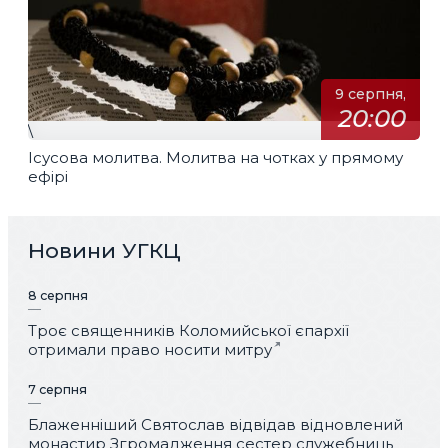
9 серпня,
20:00
\
Ісусова молитва. Молитва на чотках у прямому
ефірі
Новини УГКЦ
8 серпня
Троє священників Коломийської єпархії
отримали право носити митру
7 серпня
Блаженніший Святослав відвідав відновлений
монастир Згромадження сестер служебниць