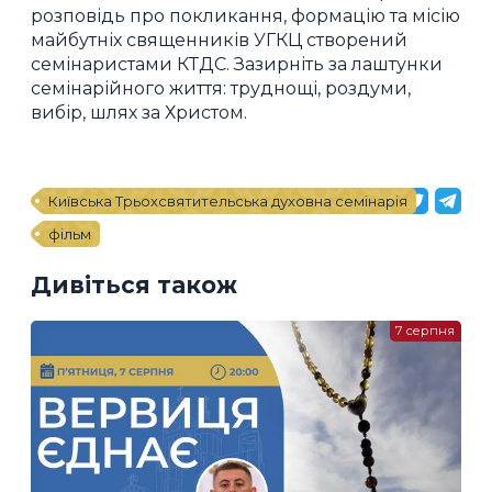
розповідь про покликання, формацію та місію
майбутніх священників УГКЦ створений
семінаристами КТДС. Зазирніть за лаштунки
семінарійного життя: труднощі, роздуми,
вибір, шлях за Христом.
Київська Трьохсвятительська духовна семінарія
фільм
Дивіться також
7 серпня