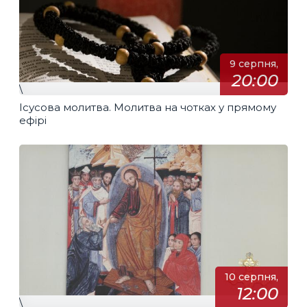
9 серпня,
20:00
\
Ісусова молитва. Молитва на чотках у прямому
ефірі
10 серпня,
12:00
\