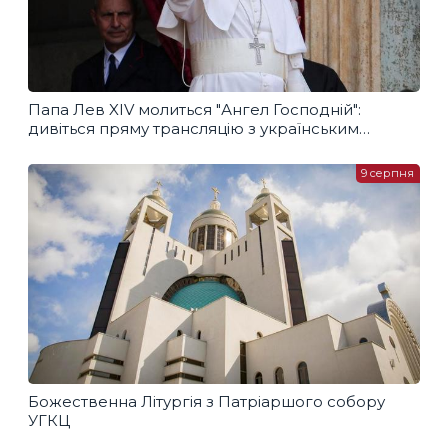
Папа Лев XIV молиться "Ангел Господній":
дивіться пряму трансляцію з українським
перекладом
9 серпня
Божественна Літургія з Патріаршого собору
УГКЦ