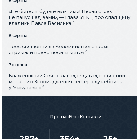
8 серпня
«Не бійтеся, будьте вільними! Нехай страх
не панує над вами», — Глава УГКЦ про спадщину
владики Павла Василика
8 серпня
Троє священників Коломийської єпархії
отримали право носити митру
7 серпня
Блаженніший Святослав відвідав відновлений
монастир Згромадження сестер служебниць
у Микуличині
Про нас
Блог
Контакти
287+
354+
25+