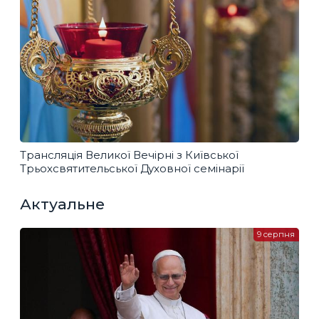
Трансляція Великої Вечірні з Київської
Трьохсвятительської Духовної семінарії
Актуальне
9 серпня