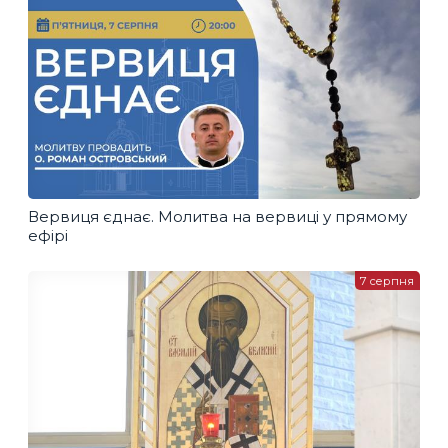
Вервиця єднає. Молитва на вервиці у прямому
ефірі
7 серпня