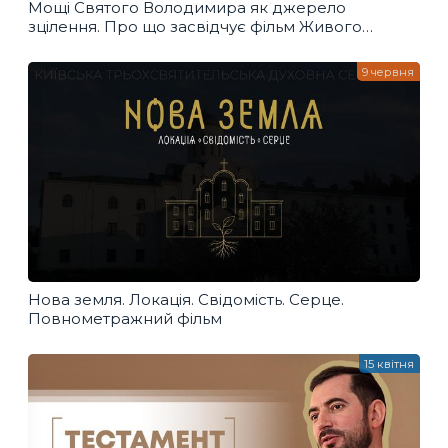
Мощі Святого Володимира як джерело
зцілення. Про що засвідчує фільм Живого
телебачення?
9 червня
Нова земля. Локація. Свідомість. Серце.
Повнометражний фільм
15 квітня