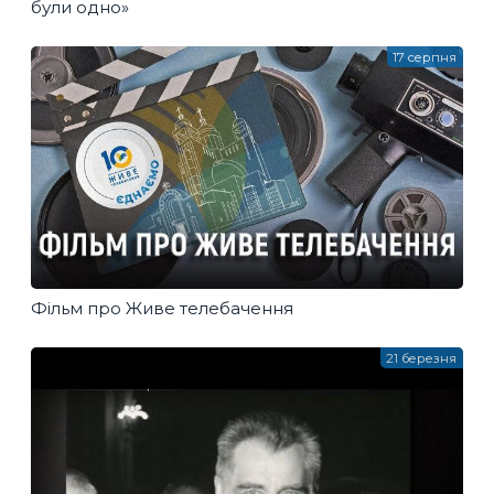
були одно»
17 серпня
Фільм про Живе телебачення
21 березня