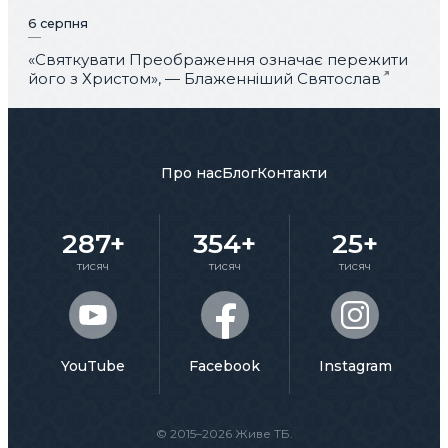
6 серпня
«Святкувати Преображення означає пережити
його з Христом», — Блаженніший Святослав
Про нас
Блог
Контакти
287+
354+
25+
тисяч
тисяч
тисяч
YouTube
Facebook
Instagram
© 2015–2026 Живе ТБ.