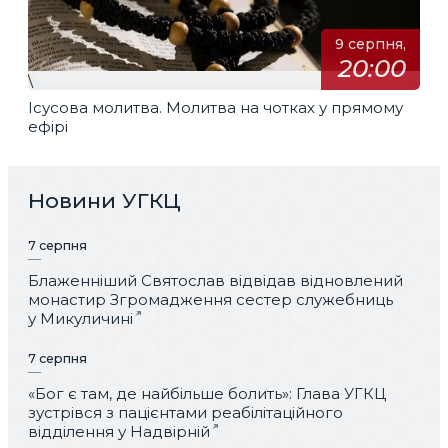
9 серпня,
20:00
\
Ісусова молитва. Молитва на чотках у прямому
ефірі
Новини УГКЦ
7 серпня
Блаженніший Святослав відвідав відновлений
монастир Згромадження сестер служебниць
у Микуличині
7 серпня
«Бог є там, де найбільше болить»: Глава УГКЦ
зустрівся з пацієнтами реабілітаційного
відділення у Надвірній