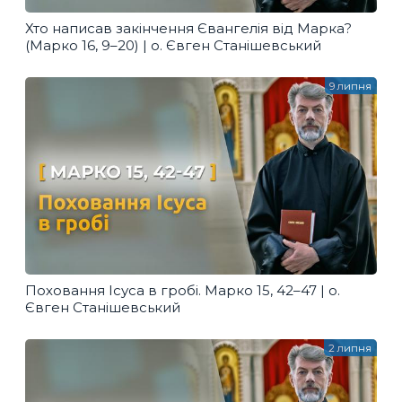
Хто написав закінчення Євангелія від Марка?
(Марко 16, 9–20) | о. Євген Станішевський
9 липня
Поховання Ісуса в гробі. Марко 15, 42–47 | о.
Євген Станішевський
2 липня