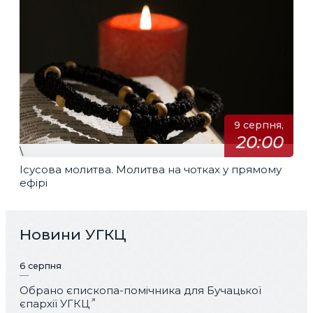
9 серпня,
20:00
\
Ісусова молитва. Молитва на чотках у прямому
ефірі
Новини УГКЦ
6 серпня
Обрано єпископа-помічника для Бучацької
єпархії УГКЦ