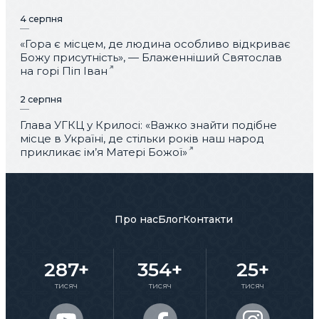
4 серпня
«Гора є місцем, де людина особливо відкриває
Божу присутність», — Блаженніший Святослав
на горі Піп Іван
2 серпня
Глава УГКЦ у Крилосі: «Важко знайти подібне
місце в Україні, де стільки років наш народ
прикликає ім’я Матері Божої»
Про нас
Блог
Контакти
287+
354+
25+
тисяч
тисяч
тисяч