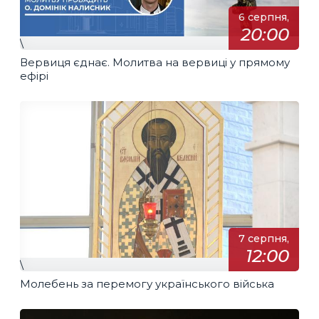
6 серпня,
20:00
\
Вервиця єднає. Молитва на вервиці у прямому
ефірі
7 серпня,
12:00
\
Молебень за перемогу українського війська