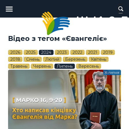
Головне
меню
Відео з тегом «Євангеліє»
2026
2025
2024
2023
2022
2021
2019
2018
Січень
Лютий
Березень
Квітень
Травень
Червень
Липень
Вересень
16 липня