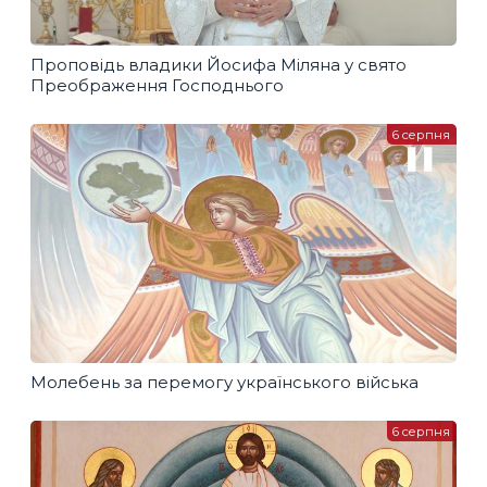
Проповідь владики Йосифа Міляна у свято
Преображення Господнього
6 серпня
Молебень за перемогу українського війська
6 серпня