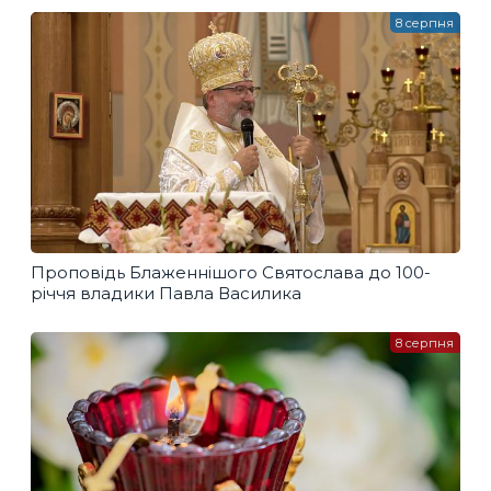
8 серпня
Проповідь Блаженнішого Святослава до 100-
річчя владики Павла Василика
8 серпня