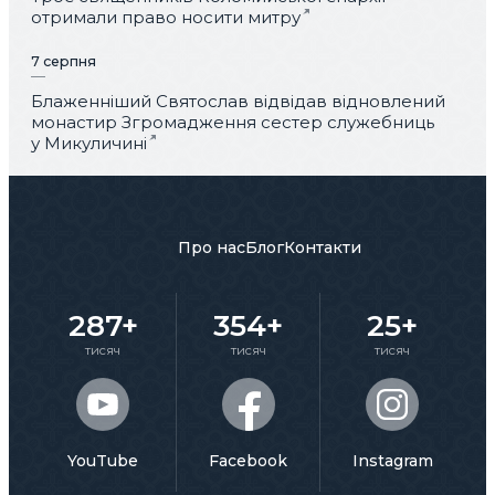
отримали право носити митру
7 серпня
Блаженніший Святослав відвідав відновлений
монастир Згромадження сестер служебниць
у Микуличині
Про нас
Блог
Контакти
287+
354+
25+
тисяч
тисяч
тисяч
YouTube
Facebook
Instagram