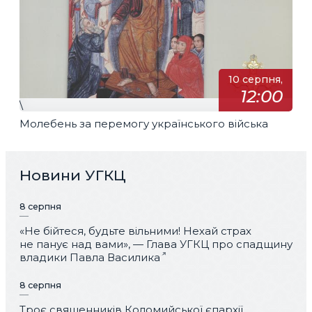
10 серпня,
12:00
\
Молебень за перемогу українського війська
Новини УГКЦ
8 серпня
«Не бійтеся, будьте вільними! Нехай страх
не панує над вами», — Глава УГКЦ про спадщину
владики Павла Василика
8 серпня
Троє священників Коломийської єпархії