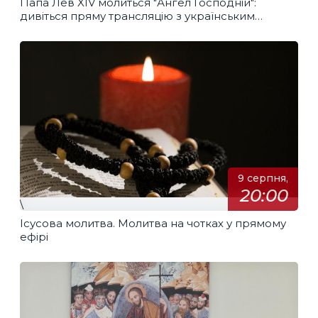
Папа Лев XIV молиться "Ангел Господній":
дивіться пряму трансляцію з українським
перекладом
9 серпня,
20:00
\
Ісусова молитва. Молитва на чотках у прямому
ефірі