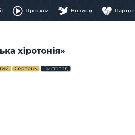
ії
Проєкти
Новини
Партне
ня
ька хіротонія»
тий
Серпень
Листопад