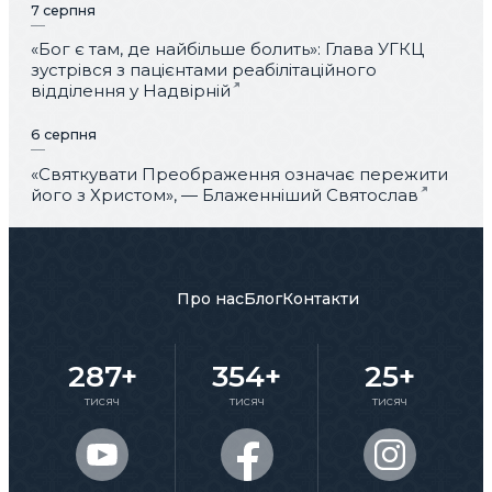
7 серпня
«Бог є там, де найбільше болить»: Глава УГКЦ
зустрівся з пацієнтами реабілітаційного
відділення у Надвірній
6 серпня
«Святкувати Преображення означає пережити
його з Христом», — Блаженніший Святослав
Про нас
Блог
Контакти
287+
354+
25+
тисяч
тисяч
тисяч