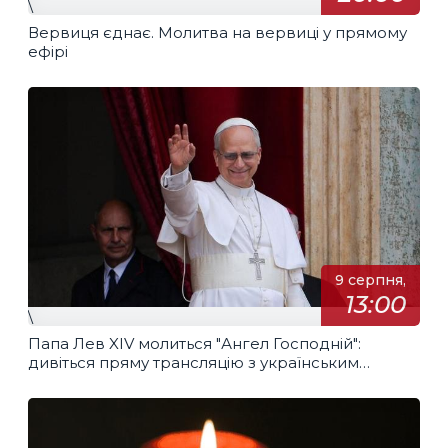
\
Вервиця єднає. Молитва на вервиці у прямому
ефірі
9 серпня,
13:00
\
Папа Лев XIV молиться "Ангел Господній":
дивіться пряму трансляцію з українським
перекладом