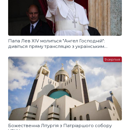
Папа Лев XIV молиться "Ангел Господній":
дивіться пряму трансляцію з українським
перекладом
9 серпня
Божественна Літургія з Патріаршого собору