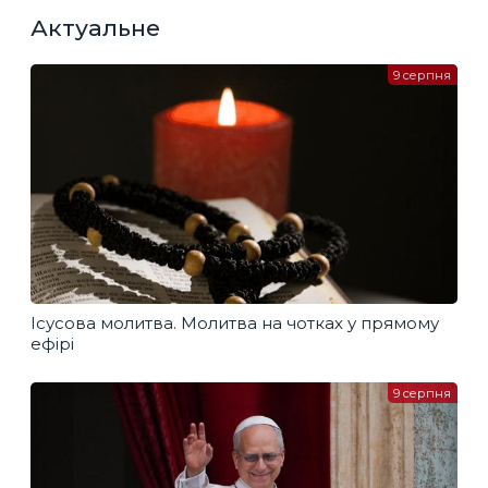
Актуальне
9 серпня
Ісусова молитва. Молитва на чотках у прямому
ефірі
9 серпня