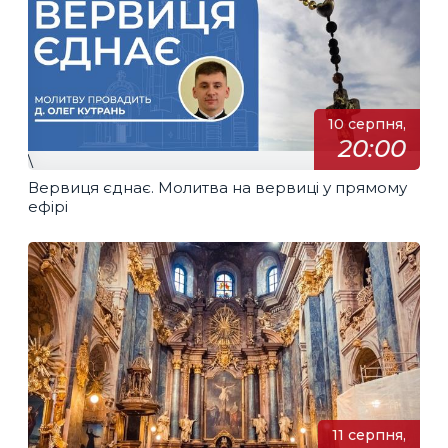
10 серпня,
20:00
\
Вервиця єднає. Молитва на вервиці у прямому
ефірі
11 серпня,