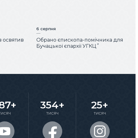
6 серпня
 освятив
Обрано єпископа-помічника для
Бучацької єпархії УГКЦ
87+
354+
25+
тисяч
тисяч
тисяч