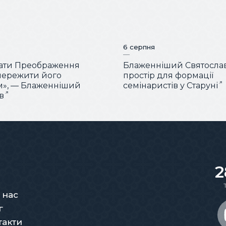
6 серпня
вати Преображення
Блаженніший Святослав
пережити його
простір для формації
м», — Блаженніший
семінаристів у Старуні
в
2
 нас
г
такти