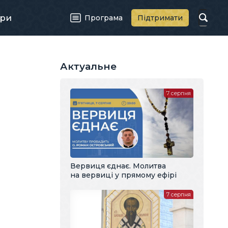
ри
Програма
Підтримати
Актуальне
7 серпня
Вервиця єднає. Молитва
на вервиці у прямому ефірі
7 серпня