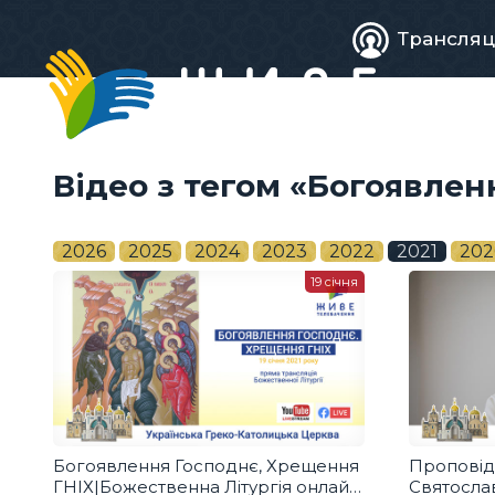
Живе
Трансляц
телебачен
Відео з тегом «Богоявлен
2026
2025
2024
2023
2022
2021
202
19 січня
Богоявлення Господнє, Хрещення
Проповід
ГНІХ|Божественна Літургія онлайн
Святослав