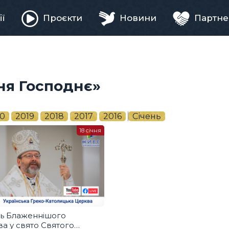
ії
Проєкти
Новини
Партне
ня
ня Господнє»
0
2019
2018
2017
2016
Січень
18 січня
ь Блаженнішого
а у свято Святого