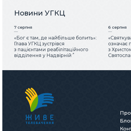
Новини УГКЦ
7 серпня
6 серпня
«Бог є там, де найбільше болить»:
«Святку
Глава УГКЦ зустрівся
означає 
з пацієнтами реабілітаційного
з Христо
відділення у Надвірній
Святосла
Про
Бло
Кон