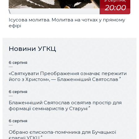
9 серпня,
20:00
\
Ісусова молитва. Молитва на чотках у прямому
ефірі
Новини УГКЦ
6 серпня
«Святкувати Преображення означає пережити
його з Христом», — Блаженніший Святослав
6 серпня
Блаженніший Святослав освятив простір для
формації семінаристів у Старуні
6 серпня
Обрано єпископа-помічника для Бучацької
єпархії УГКЦ