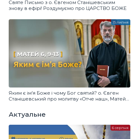
Святе Письмо з о. Євгеном Станішевським
знову в ефірі! Роздумуємо про ЦАРСТВО БОЖЕ
15 липня
Яким є ім’я Боже і чому Бог святий? о. Євген
Станішевський про молитву «Отче наш», Матей
6, 9-13
Актуальне
6 серпня