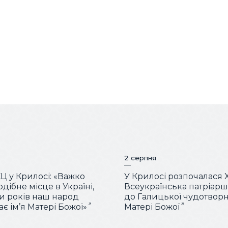
2 серпня
КЦ у Крилосі: «Важко
У Крилосі розпочалася 
дібне місце в Україні,
Всеукраїнська патріар
ки років наш народ
до Галицької чудотворн
є ім’я Матері Божої»
Матері Божої