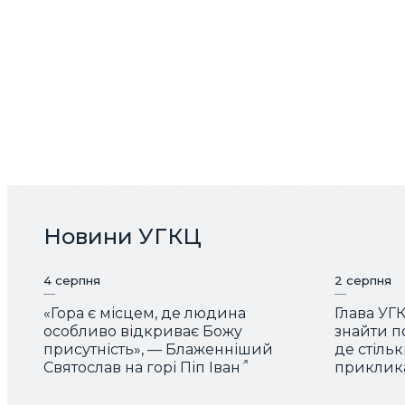
Новини УГКЦ
4 серпня
2 серпня
«Гора є місцем, де людина
Глава УГ
особливо відкриває Божу
знайти по
присутність», — Блаженніший
де стіль
Святослав на горі Піп Іван
приклика