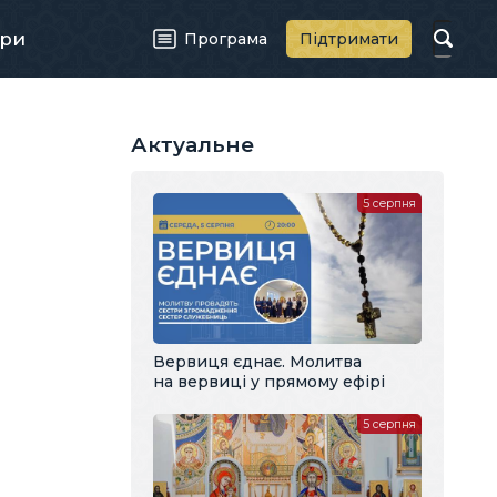
ри
Програма
Підтримати
Актуальне
5 серпня
Вервиця єднає. Молитва
на вервиці у прямому ефірі
5 серпня