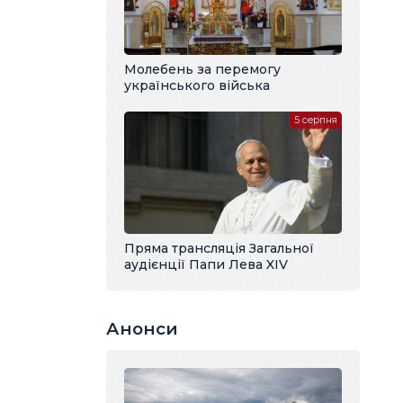
Молебень за перемогу
українського війська
5 серпня
Пряма трансляція Загальної
аудієнції Папи Лева XIV
Анонси