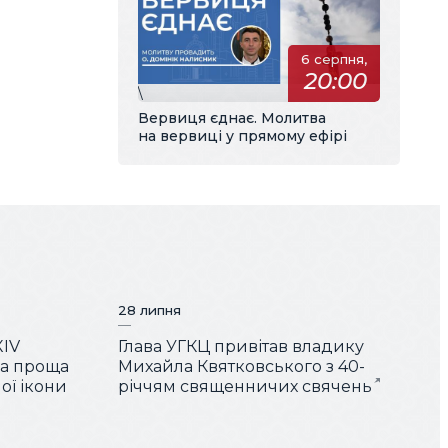
6 серпня,
20:00
\
Вервиця єднає. Молитва
на вервиці у прямому ефірі
28 липня
XIV
Глава УГКЦ привітав владику
ша проща
Михайла Квятковського з 40-
ої ікони
річчям священничих свячень