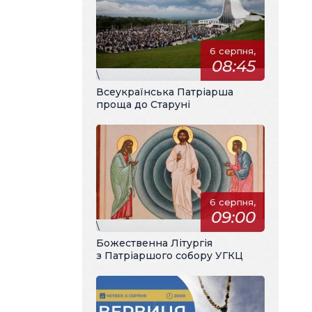
6 серпня,
08:45
\
Всеукраїнська Патріарша
проща до Старуні
6 серпня,
09:00
\
Божественна Літургія
з Патріаршого собору УГКЦ