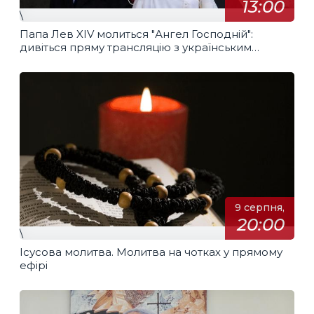
13:00
\
Папа Лев XIV молиться "Ангел Господній":
дивіться пряму трансляцію з українським
перекладом
9 серпня,
20:00
\
Ісусова молитва. Молитва на чотках у прямому
ефірі