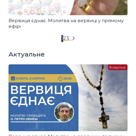
Вервиця єднає. Молитва на вервиці у прямому
ефірі
1
2
3
…
Актуальне
8 серпня