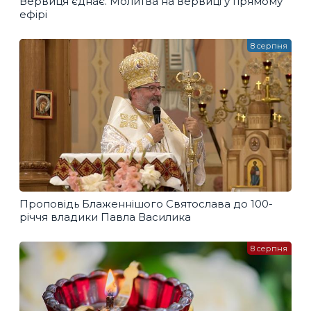
Вервиця єднає. Молитва на вервиці у прямому
ефірі
8 серпня
Проповідь Блаженнішого Святослава до 100-
річчя владики Павла Василика
8 серпня