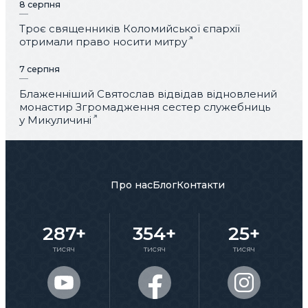
8 серпня
Троє священників Коломийської єпархії
отримали право носити митру
7 серпня
Блаженніший Святослав відвідав відновлений
монастир Згромадження сестер служебниць
у Микуличині
Про нас
Блог
Контакти
287+
354+
25+
тисяч
тисяч
тисяч