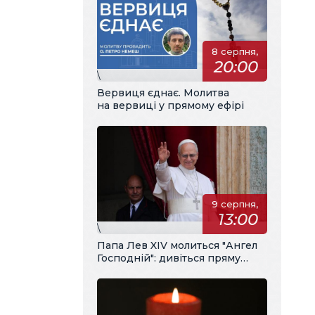
8 серпня,
20:00
\
Вервиця єднає. Молитва
на вервиці у прямому ефірі
9 серпня,
13:00
\
Папа Лев XIV молиться "Ангел
Господній": дивіться пряму
трансляцію з українським
перекладом