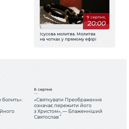
9 серпня,
20:00
\
Ісусова молитва. Молитва
на чотках у прямому ефірі
6 серпня
е болить»:
«Святкувати Преображення
означає пережити його
ійного
з Христом», — Блаженніший
Святослав