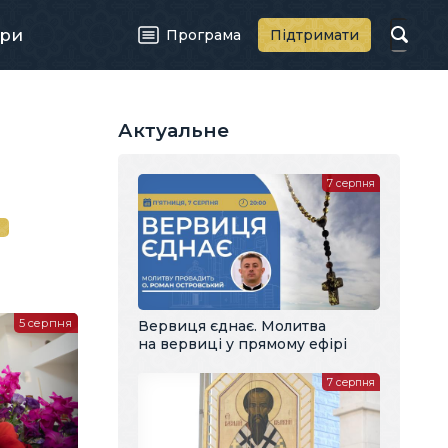
ри
Програма
Підтримати
Актуальне
7 серпня
й
5 серпня
Вервиця єднає. Молитва
на вервиці у прямому ефірі
7 серпня