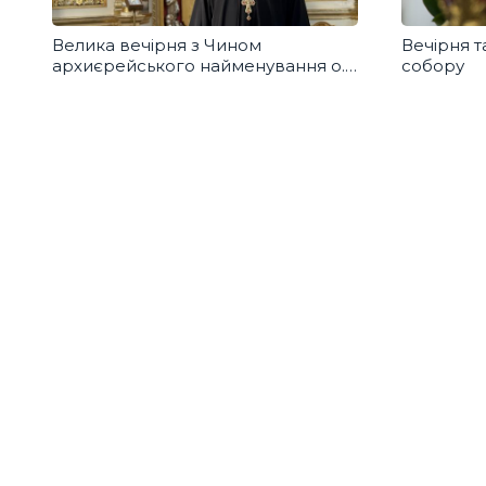
Велика вечірня з Чином
Вечірня т
архиєрейського найменування о.
собору
Володимира Фірмана