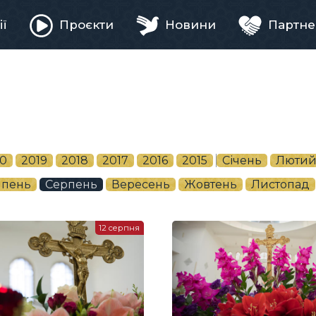
ії
Проєкти
Новини
Партне
ня
0
2019
2018
2017
2016
2015
Січень
Люти
пень
Серпень
Вересень
Жовтень
Листопад
12 серпня