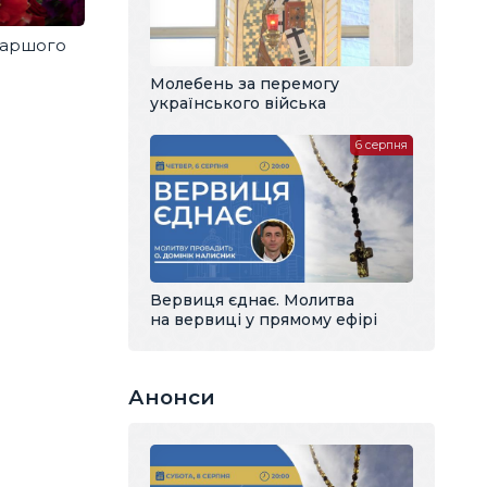
ріаршого
Молебень за перемогу
українського війська
6 серпня
Вервиця єднає. Молитва
на вервиці у прямому ефірі
Анонси