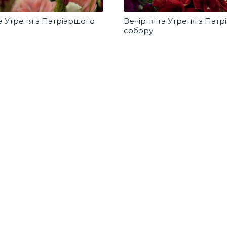
а Утреня з Патріаршого
Вечірня та Утреня з Пат
собору