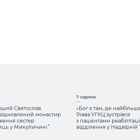
7 серпня
іший Святослав
«Бог є там, де найбільш
 відновлений монастир
Глава УГКЦ зустрівся
ження сестер
з пацієнтами реабілітац
иць у Микуличині
відділення у Надвірній