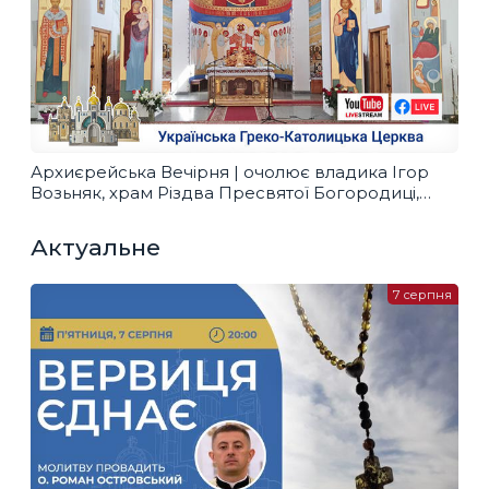
Архиєрейська Вечірня | очолює владика Ігор
Возьняк, храм Різдва Пресвятої Богородиці,
26.06.2021
Актуальне
7 серпня