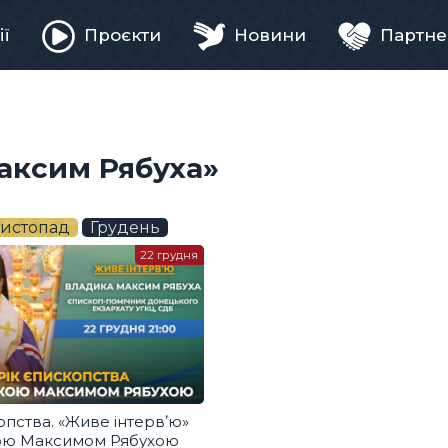
ії
Проєкти
Новини
Партне
ня
Максим Рябуха»
истопад
Грудень
22 грудня
опства. «Живе інтервʼю»
ою Максимом Рябухою