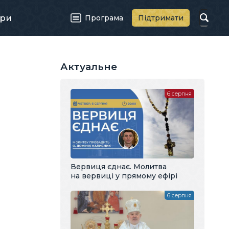
ри
Програма
Підтримати
Актуальне
6 серпня
Вервиця єднає. Молитва
на вервиці у прямому ефірі
6 серпня