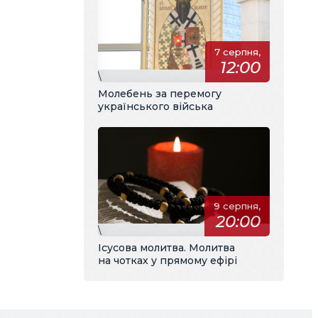
7 серпня,
12:00
\
Молебень за перемогу
українського війська
9 серпня,
20:00
\
Ісусова молитва. Молитва
на чотках у прямому ефірі