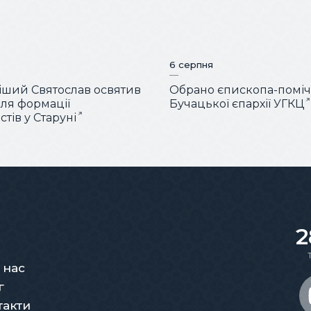
6 серпня
ший Святослав освятив
Обрано єпископа-помі
для формації
Бучацької єпархії УГКЦ
тів у Старуні
2
 нас
г
такти