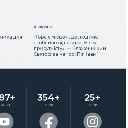
4 серпня
чника для
«Гора є місцем, де людина
особливо відкриває Божу
присутність», — Блаженніший
Святослав на горі Піп Іван
87+
354+
25+
тисяч
тисяч
тисяч