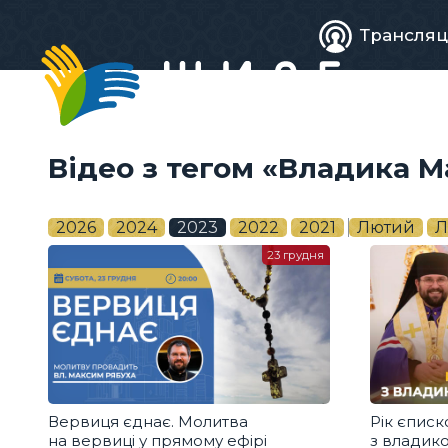
Живе
Трансляц
телебачен
Відео з тегом «Владика 
2026
2024
2023
2022
2021
Лютий
Л
23 грудня
Вервиця єднає. Молитва
Рік єписк
на вервиці у прямому ефірі
з владик