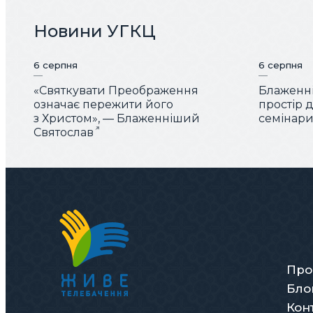
Новини УГКЦ
6 серпня
6 серпня
«Святкувати Преображення
Блаженні
означає пережити його
простір 
з Христом», — Блаженніший
семінарис
Святослав
Про
Бло
Кон