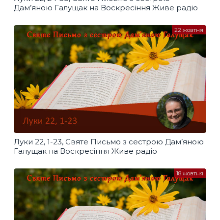
Дам’яною Галущак​ на Воскресіння Живе радіо
22 жовтня
Луки 22, 1-23, Святе Письмо з сестрою Дам’яною
Галущак​ на Воскресіння Живе радіо
18 жовтня