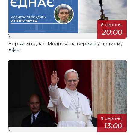
8 серпня,
20:00
\
Вервиця єднає. Молитва на вервиці у прямому
ефірі
9 серпня,
13:00
\