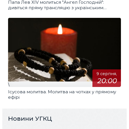
Папа Лев XIV молиться "Ангел Господній":
дивіться пряму трансляцію з українським
перекладом
9 серпня,
20:00
\
Ісусова молитва. Молитва на чотках у прямому
ефірі
Новини УГКЦ