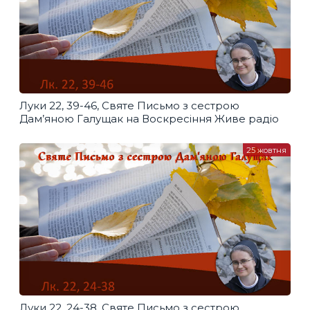
Луки 22, 39-46, Святе Письмо з сестрою
Дам’яною Галущак​ на Воскресіння Живе радіо
25 жовтня
Луки 22, 24-38, Святе Письмо з сестрою