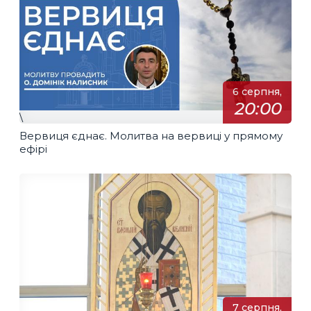
6 серпня,
20:00
\
Вервиця єднає. Молитва на вервиці у прямому
ефірі
7 серпня,