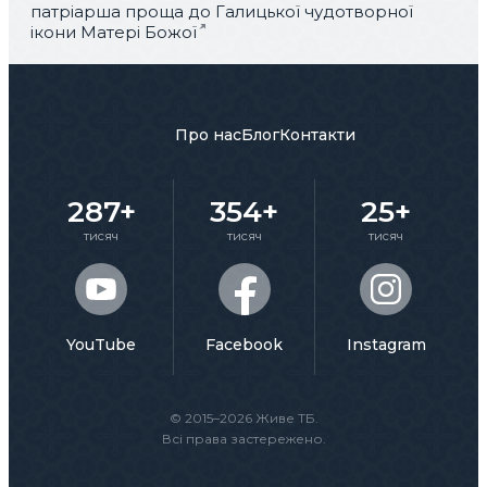
патріарша проща до Галицької чудотворної
ікони Матері Божої
Про нас
Блог
Контакти
287+
354+
25+
тисяч
тисяч
тисяч
YouTube
Facebook
Instagram
© 2015–2026 Живе ТБ.
Всі права застережено.