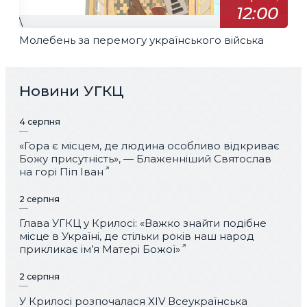
12:00
\
Молебень за перемогу українського війська
Новини УГКЦ
4 серпня
«Гора є місцем, де людина особливо відкриває
Божу присутність», — Блаженніший Святослав
на горі Піп Іван
2 серпня
Глава УГКЦ у Крилосі: «Важко знайти подібне
місце в Україні, де стільки років наш народ
прикликає ім’я Матері Божої»
2 серпня
У Крилосі розпочалася XIV Всеукраїнська