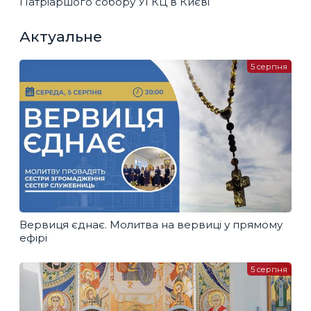
Патріаршого собору УГКЦ в Києві
Актуальне
5 серпня
Вервиця єднає. Молитва на вервиці у прямому
ефірі
5 серпня