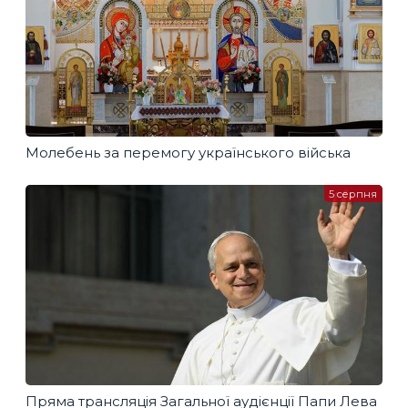
Молебень за перемогу українського війська
5 серпня
Пряма трансляція Загальної аудієнції Папи Лева