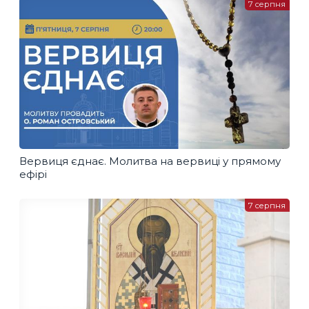
7 серпня
Вервиця єднає. Молитва на вервиці у прямому
ефірі
7 серпня