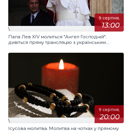
9 серпня,
13:00
\
Папа Лев XIV молиться "Ангел Господній":
дивіться пряму трансляцію з українським
перекладом
9 серпня,
20:00
\
Ісусова молитва. Молитва на чотках у прямому