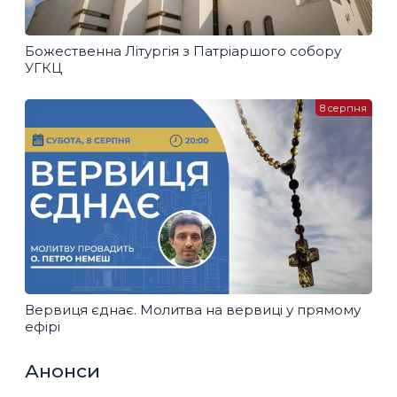
Божественна Літургія з Патріаршого собору
УГКЦ
8 серпня
Вервиця єднає. Молитва на вервиці у прямому
ефірі
Анонси