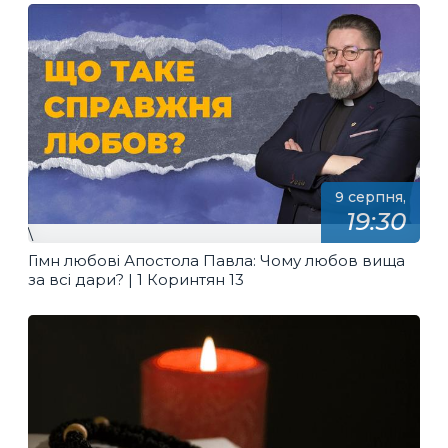
9 серпня,
19:30
\
Гімн любові Апостола Павла: Чому любов вища
за всі дари? | 1 Коринтян 13