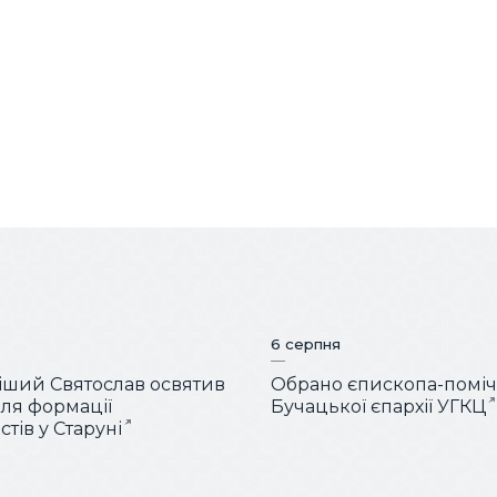
6 серпня
ший Святослав освятив
Обрано єпископа-помі
для формації
Бучацької єпархії УГКЦ
тів у Старуні