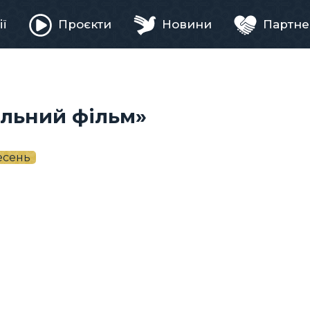
ії
Проєкти
Новини
Партне
ня
альний фільм»
есень