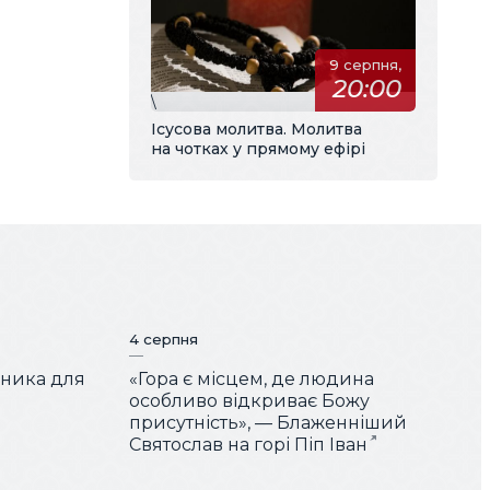
9 серпня,
20:00
\
Ісусова молитва. Молитва
на чотках у прямому ефірі
4 серпня
чника для
«Гора є місцем, де людина
особливо відкриває Божу
присутність», — Блаженніший
Святослав на горі Піп Іван