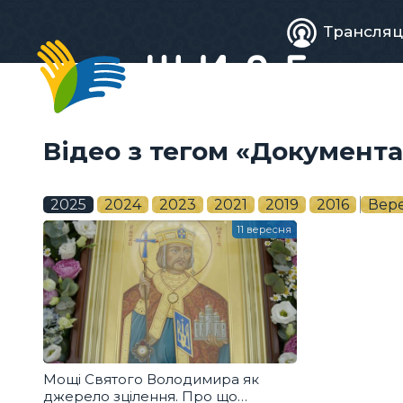
Живе
Трансляц
телебачен
Відео з тегом «Документ
2025
2024
2023
2021
2019
2016
Вер
11 вересня
Мощі Святого Володимира як
джерело зцілення. Про що