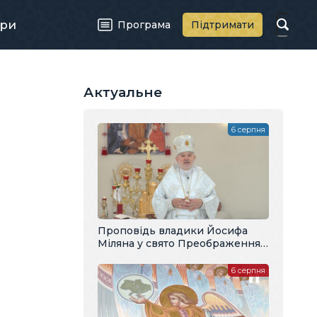
ри
Програма
Підтримати
Актуальне
6 серпня
Проповідь владики Йосифа
Міляна у свято Преображення
Господнього
6 серпня