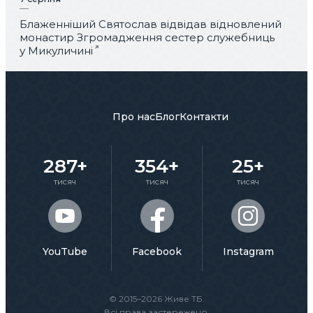
Блаженніший Святослав відвідав відновлений
монастир Згромадження сестер служебниць
у Микуличині
Про нас
Блог
Контакти
287+
354+
25+
тисяч
тисяч
тисяч
YouTube
Facebook
Instagram
© 2015–2026 Живе ТБ.
Всі права застережено.