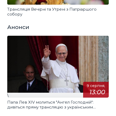
Трансляція Вечірні та Утрені з Патріаршого
собору
Анонси
9 серпня,
13:00
\
Папа Лев XIV молиться "Ангел Господній":
дивіться пряму трансляцію з українським
перекладом